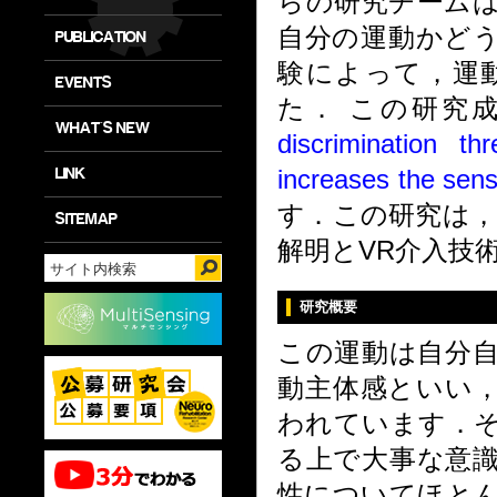
らの研究チームは
自分の運動かど
PUBLICATION
験によって，運
EVENTS
た． この研究成果は，
WHAT'S NEW
discrimination t
LINK
increases the sens
す．この研究は，
SITEMAP
解明とVR介入技
研究概要
この運動は自分
動主体感といい
われています．
る上で大事な意
性についてほと