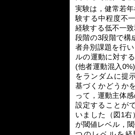
実験は，健常若年
験する中程度不
経験する低不一致
段階の
3
段階で構
者弁別課題を行い
ルの運動に対す
(
他者運動混入
0%)
をランダムに提
基づくかどうか
って，運動主体感
設定することが
いました（図
1
右
が閾値レベル，閾
つのレベルを経