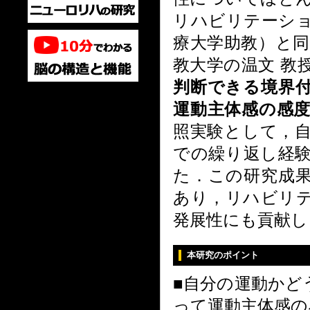
リハビリテーショ
療大学助教）と同
教大学の温文 教
判断できる境界
運動主体感の感
照実験として，
での繰り返し経
た．
この研究成
あり，リハビリ
発展性にも貢献し
本研究のポイント
■自分の運動かど
って運動主体感の