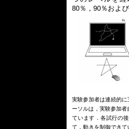
80
％，
90
％およ
実験参加者は連続的に
ーソルは，実験参加者
ています．各試行の後
て，動きを制御できて