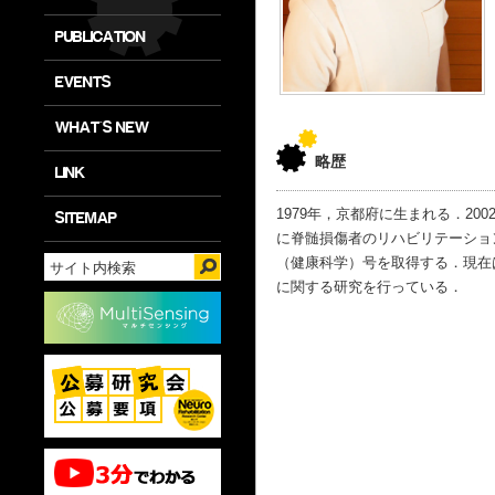
PUBLICATION
EVENTS
WHAT'S NEW
略歴
LINK
1979年，京都府に生まれる．2
SITEMAP
に脊髄損傷者のリハビリテーション
（健康科学）号を取得する．現在
に関する研究を行っている．