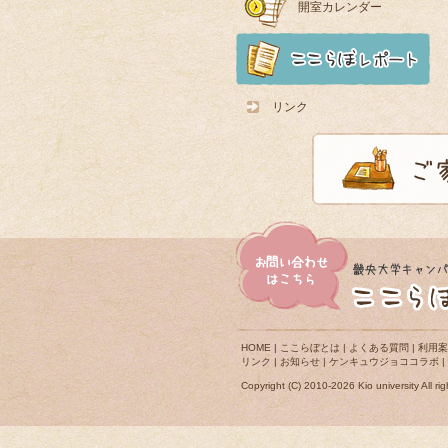
開室カレンダー
リンク
HOME
|
ここらぼとは
|
よくある質問
|
利用案
リンク
|
お知らせ
|
ケンキュウジョココラボ
|
Copyright (C) 2010-2026 Kio university All rig