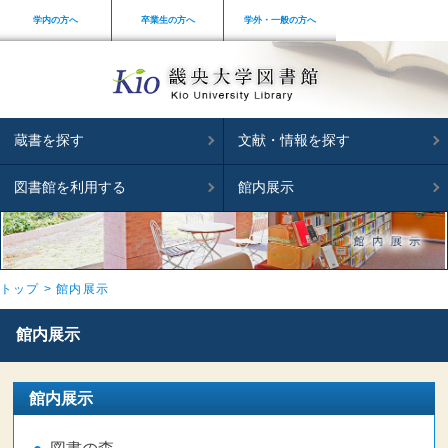
学内の方へ
卒業生の方へ
学外・一般の方へ
蔵書を探す
文献・情報を探す
図書館を利用する
館内展示
トップ
館内展示
館内展示
館内展示