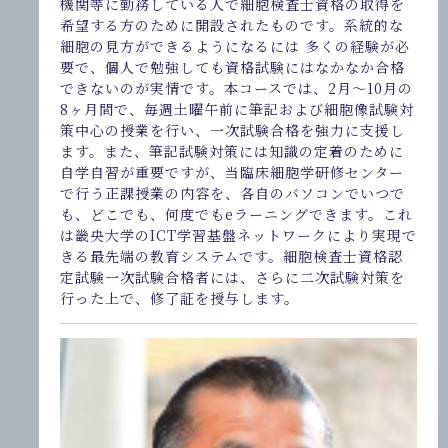
機関等に勤務している人で細胞検査士資格の取得を
希望する方のために開設されたものです。系統的な
細胞の見方ができるようになるには 多くの経験が必
要で、個人で勉強しても資格試験にはなかなか合格
できないのが実情です。本コースでは、2月～10月の
8ヶ月間で、毎週土曜午前に筆記および細胞像試験対
策中心の授業を行い、一次試験合格を強力に支援し
ます。また、筆記試験対策には知識の定着のために
自学自習が重要ですが、当臨床細胞学研修センター
で行う正課授業の内容を、各自のバソコンでいつで
も、どこでも、何度でもeラーニングできます。これ
は畿央大学のICT学習基盤ネットワークにより実現で
きる最先端の教育システムです。細胞検査士資格認
定試験一次試験合格者には、さらに二次試験対策を
行った上で、修了証を授与します。