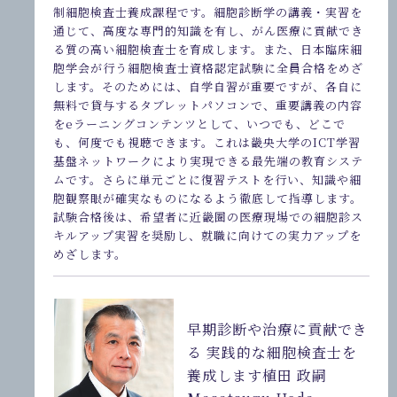
制細胞検査士養成課程です。細胞診断学の講義・実習を
通じて、高度な専門的知識を有し、がん医療に貢献でき
る質の高い細胞検査士を育成します。また、日本臨床細
胞学会が行う細胞検査士資格認定試験に全員合格をめざ
します。そのためには、自学自習が重要ですが、各自に
無料で貸与するタブレットパソコンで、重要講義の内容
をeラーニングコンテンツとして、いつでも、どこで
も、何度でも視聴できます。これは畿央大学のICT学習
基盤ネットワークにより実現できる最先端の教育システ
ムです。さらに単元ごとに復習テストを行い、知識や細
胞観察眼が確実なものになるよう徹底して指導します。
試験合格後は、希望者に近畿圏の医療現場での細胞診ス
キルアップ実習を奨励し、就職に向けての実力アップを
めざします。
早期診断や治療に貢献でき
る 実践的な細胞検査士を
養成します
植田 政嗣