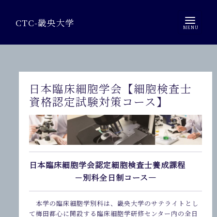
CTC-畿央大学
日本臨床細胞学会【細胞検査士
資格認定試験対策コース】
日本臨床細胞学会認定細胞検査士養成課程
－別科全日制コース―
本学の臨床細胞学別科は、畿央大学のサテライトとし
て梅田都心に開設する臨床細胞学研修センター内の全日