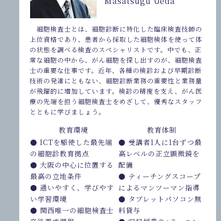
Masatsugu Ueda
細胞検査士とは、細胞診断に特化した臨床検査技師の
上位資格であり、患者から採取した細胞検体を使って体
の状態を調べる検査のスペシャリストです。中でも、正
常な細胞の中から、がん細胞を探し出すのが、細胞検査
士の重要な仕事です。近年、各種の検診および早期診断
技術の発達にともない、細胞診断業務の重要性と業務量
が飛躍的に増加しています。検診の精度を支え、がん医
療の先端を担う細胞検査士をめざして、優秀なスタッフ
とともに学びましょう。
教育環境
教育体制
● ICTを駆使した最先端
● 受講者1人に1台ずつ最
の細胞診教育拠点
高レベルの正立顕微鏡を
● 大阪の中心に位置する
配備
最高の立地条件
● ティーチングスコープ
● 通いやすく、学びやす
によるマンツーマン指導
い学習環境
● タブレットパソコン無
● 関西唯一の細胞検査士
料貸与