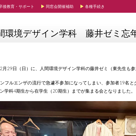
卒後教育・サポート
同窓会開催補助
各種手続き
間環境デザイン学科 藤井ゼミ忘
年12月29日（日）に、人間環境デザイン学科の藤井ゼミ（東先生も
ンフルエンザの流行で急遽不参加になってしまい、参加者19名と
ン学科4期生から在学生（20期生）までが集まる会となりました。