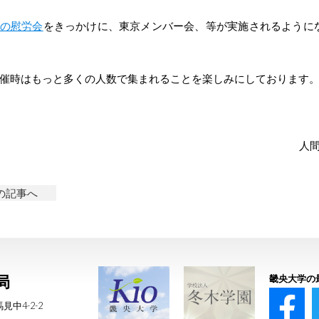
の慰労会
をきっかけに、東京メンバー会、等が実施されるように
催時はもっと多くの人数で集まれることを楽しみにしております
人
前の記事へ
局
畿央大学の
見中4-2-2