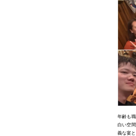
年齢も職
白い空間
義な宴と