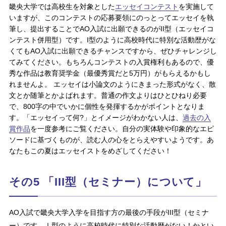
畿央大学では高校生を対象とした
エッセイコンテスト
を実施して
いますが、このコンテストの応募要領にのっとってエッセイを執
筆し、提出することでAO入試に出願できるのがII型（エッセイコ
ンテスト併用型）です。I型のように高校時代に特別な活動歴がな
くてもAO入試に出願できるチャンスですから、ぜひチャレンジし
てみてください。もちろんコンテストの入賞権利もあるので、優
秀な作品は教育奨学金（最優秀賞だと5万円）がもらえるかもし
れませんよ。 エッセイは小論文のようにきまった形式がなく、散
文とか随筆とかよばれます。普通の作文よりはひとひねり必要
で、800字の中でいかに個性を発揮するかがポイントとなりま
す。「エッセイって何?」とイメージがわかない人は、
過去の入
賞作品
を一度参考にご覧ください。自分の実体験や印象的なエピ
ソードに基づくものが、読む人の心をとらえやすいようです。あ
なたもこの夏はエッセイストをめざしてください！
その5 「III型（セミナー）について」
AO入試で畿央大学入学を目指す方の最後の手段がIII型（セミナ
ー）です。Ⅰ型のように高校時代に特別な活動歴がない！かとい