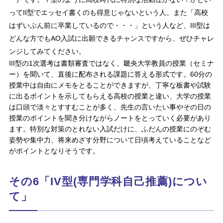
ってII型でエッセイ書くのも得意じゃないという人。また「高校
はずいぶん前に卒業しているので・・・」という人など、III型は
どんな方でもAO入試に出願できるチャンスですから、ぜひチャレ
ンジしてみてください。
III型の1次選考は書類審査ではなく、畿央大学教員の授業（セミナ
ー）を聞いて、直後に配布される課題に答える形式です。60分の
授業中は自由にメモをとることができますが、丁寧な板書や試験
に出るポイントを示してもらえる高校の授業と違い、大学の授業
は口頭で淡々とすすむことが多く、先生の言いたい事やその日の
授業のポイントを聞き分けながらノートをとっていく必要があり
ます。特別な対策のとれない入試だけに、ふだんの授業にのぞむ
姿勢や集中力、将来めざす分野について日頃考えていることなど
がポイントとなりそうです。
その6「IV型(専門学科自己推薦)につい
て」