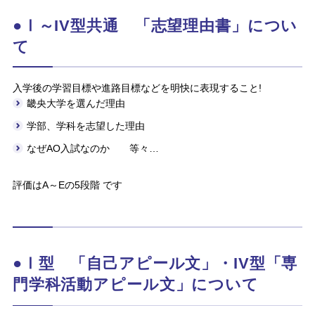
●Ⅰ～IV型共通 「志望理由書」につい
て
入学後の学習目標や進路目標などを明快に表現すること!
畿央大学を選んだ理由
学部、学科を志望した理由
なぜAO入試なのか 等々…
評価はA～Eの5段階 です
●Ⅰ型 「自己アピール文」・IV型「専
門学科活動アピール文」について