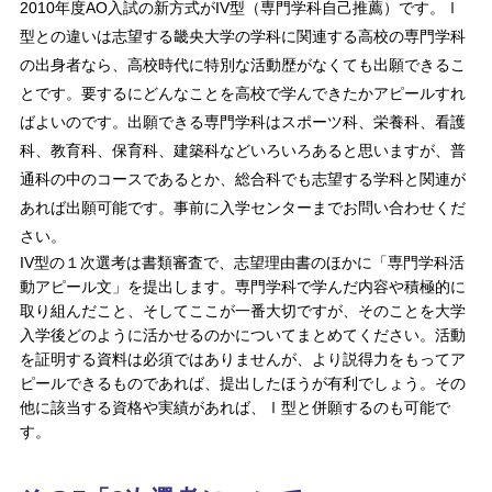
2010年度AO入試の新方式がIV型（専門学科自己推薦）です。Ⅰ
型との違いは志望する畿央大学の学科に関連する高校の専門学科
の出身者なら、高校時代に特別な活動歴がなくても出願できるこ
とです。要するにどんなことを高校で学んできたかアピールすれ
ばよいのです。出願できる専門学科はスポーツ科、栄養科、看護
科、教育科、保育科、建築科などいろいろあると思いますが、普
通科の中のコースであるとか、総合科でも志望する学科と関連が
あれば出願可能です。事前に入学センターまでお問い合わせくだ
さい。
IV型の１次選考は書類審査で、志望理由書のほかに「専門学科活
動アピール文」を提出します。専門学科で学んだ内容や積極的に
取り組んだこと、そしてここが一番大切ですが、そのことを大学
入学後どのように活かせるのかについてまとめてください。活動
を証明する資料は必須ではありませんが、より説得力をもってア
ピールできるものであれば、提出したほうが有利でしょう。その
他に該当する資格や実績があれば、Ⅰ型と併願するのも可能で
す。