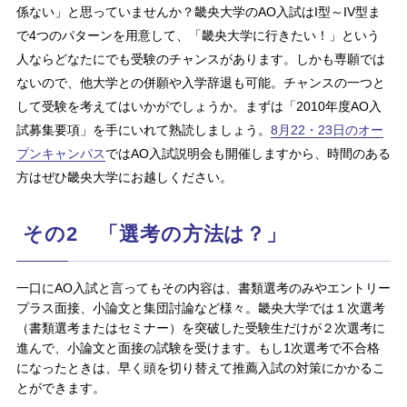
係ない」と思っていませんか？畿央大学のAO入試はI型～IV型ま
で4つのパターンを用意して、「畿央大学に行きたい！」という
人ならどなたにでも受験のチャンスがあります。しかも専願では
ないので、他大学との併願や入学辞退も可能。チャンスの一つと
して受験を考えてはいかがでしょうか。まずは「2010年度AO入
試募集要項」を手にいれて熟読しましょう。
8月22・23日のオー
プンキャンパス
ではAO入試説明会も開催しますから、時間のある
方はぜひ畿央大学にお越しください。
その2 「選考の方法は？」
一口にAO入試と言ってもその内容は、書類選考のみやエントリー
プラス面接、小論文と集団討論など様々。畿央大学では１次選考
（書類選考またはセミナー）を突破した受験生だけが２次選考に
進んで、小論文と面接の試験を受けます。もし1次選考で不合格
になったときは、早く頭を切り替えて推薦入試の対策にかかるこ
とができます。