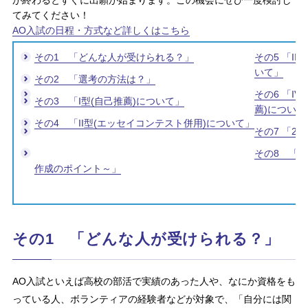
てみてください！
AO入試の日程・方式など詳しくはこちら
その1 「どんな人が受けられる？」
その5 「I
いて」
その2 「選考の方法は？」
その6 「I
その3 「I型(自己推薦)について」
薦)について
その4 「II型(エッセイコンテスト併用)について」
その7 「2
その8 「
作成のポイント～」
その1 「どんな人が受けられる？」
AO入試といえば高校の部活で実績のあった人や、なにか資格をも
っている人、ボランティアの経験者などが対象で、「自分には関