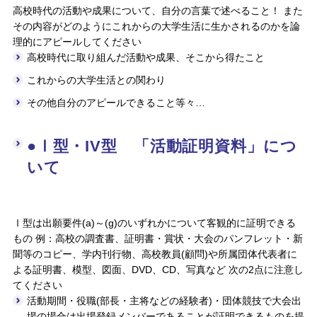
高校時代の活動や成果について、自分の言葉で述べること！ また
その内容がどのようにこれからの大学生活に生かされるのかを論
理的にアピールしてください
高校時代に取り組んだ活動や成果、そこから得たこと
これからの大学生活との関わり
その他自分のアピールできること等々…
●Ⅰ型・IV型 「活動証明資料」につ
いて
Ⅰ型は出願要件(a)～(g)のいずれかについて客観的に証明できる
もの 例：高校の調査書、証明書・賞状・大会のパンフレット・新
聞等のコピー、学内刊行物、高校教員(顧問)や所属団体代表者に
よる証明書、模型、図面、DVD、CD、写真など 次の2点に注意し
てください
活動期間・役職(部長・主将などの経験者)・団体競技で大会出
場の場合は出場登録メンバーであることが証明できるものを提