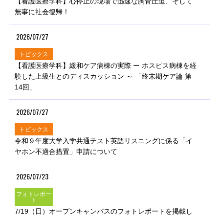
【看護医療学科】心停止の現場で迅速な胸骨圧迫、そして
無事に社会復帰！
2026/07/27
トピックス
【看護医療学科】緩和ケア病棟の実際 ー ホスピス病棟を経
験した上級生とのディスカッション ～ 「終末期ケア論 第
14回」
2026/07/27
トピックス
令和９年度大学入学共通テスト英語リスニングに係る「イ
ヤホン不適合措置」申請について
2026/07/23
フォトレポー
ト
7/19（日）オープンキャンパスのフォトレポートを掲載し