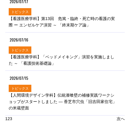
2026/07/17
トピックス
【看護医療学科】第13回 危篤・臨終・死亡時の看護の実
際 ー エンゼルケア演習 ～ 「終末期ケア論」
2026/07/16
トピックス
【看護医療学科】「ベッドメイキング」演習を実施しまし
た ～ 「看護技術基礎論」
2026/07/15
トピックス
【人間環境デザイン学科】伝統漆喰壁の補修実践ワークシ
ョップがスタートしました ― 香芝市穴虫「旧吉田家住宅」
の米蔵壁面
1
2
3
次へ