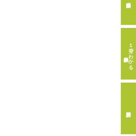
１分でわかる
畿央大学
資料請求