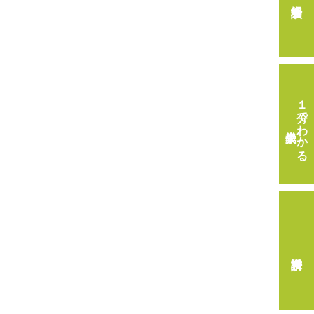
１分でわかる
畿央大学
資料請求