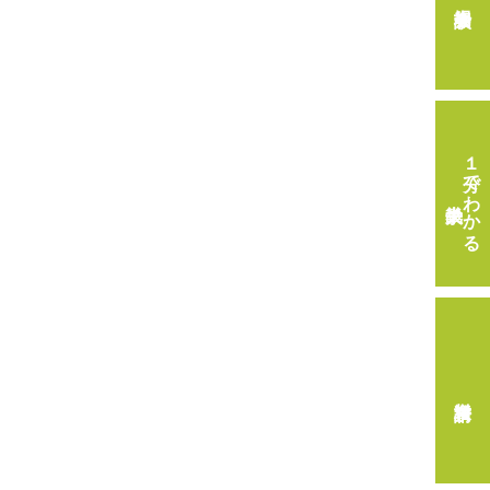
１分でわかる
畿央大学
資料請求