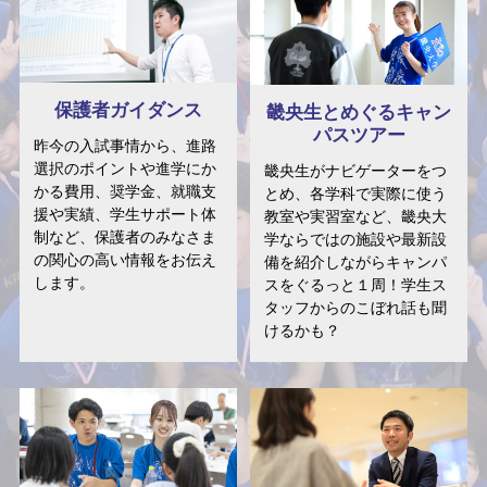
保護者ガイダンス
畿央生とめぐるキャン
パスツアー
昨今の入試事情から、進路
選択のポイントや進学にか
畿央生がナビゲーターをつ
かる費用、奨学金、就職支
とめ、各学科で実際に使う
援や実績、学生サポート体
教室や実習室など、畿央大
制など、保護者のみなさま
学ならではの施設や最新設
の関心の高い情報をお伝え
備を紹介しながらキャンパ
します。
スをぐるっと１周！学生ス
タッフからのこぼれ話も聞
けるかも？