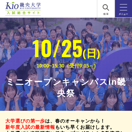
10/25
(日)
10:00~15:30（受付9:15～)
ミニオープンキャンパスin畿
央祭
大学選びの第一歩
は、春のオーキャンから！
新年度入試の最新情報
もいち早くお届けします。