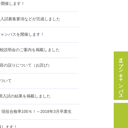
スを開催します！
AO入試募集要項などが完成しました
プンキャンパスを開催します！
象学校説明会のご案内を掲載しました
オープンキャンパス
内容の誤りについて（お詫び）
について
利用入試の結果を掲載しました
役合格率100％！～2018年3月卒業生
開催します！
会場相談会