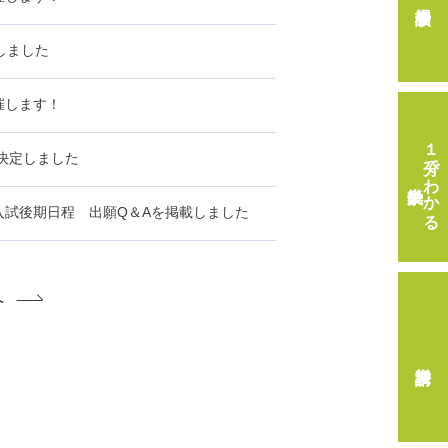
しました
開催します！
１分でわかる
が決定しました
畿央大学
入試後期日程 出願Q＆Aを掲載しました
へ
資料請求