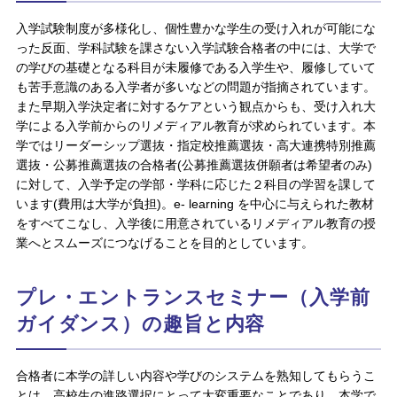
入学試験制度が多様化し、個性豊かな学生の受け入れが可能にな
った反面、学科試験を課さない入学試験合格者の中には、大学で
の学びの基礎となる科目が未履修である入学生や、履修していて
も苦手意識のある入学者が多いなどの問題が指摘されています。
また早期入学決定者に対するケアという観点からも、受け入れ大
学による入学前からのリメディアル教育が求められています。本
学ではリーダーシップ選抜・指定校推薦選抜・高大連携特別推薦
選抜・公募推薦選抜の合格者(公募推薦選抜併願者は希望者のみ)
に対して、入学予定の学部・学科に応じた２科目の学習を課して
います(費用は大学が負担)。e- learning を中心に与えられた教材
をすべてこなし、入学後に用意されているリメディアル教育の授
業へとスムーズにつなげることを目的としています。
プレ・エントランスセミナー（入学前
ガイダンス）の趣旨と内容
合格者に本学の詳しい内容や学びのシステムを熟知してもらうこ
とは、高校生の進路選択にとって大変重要なことであり、本学で