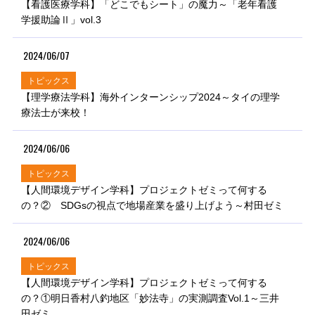
【看護医療学科】「どこでもシート」の魔力～「老年看護
学援助論Ⅱ」vol.3
2024/06/07
トピックス
【理学療法学科】海外インターンシップ2024～タイの理学
療法士が来校！
2024/06/06
トピックス
【人間環境デザイン学科】プロジェクトゼミって何する
の？② SDGsの視点で地場産業を盛り上げよう～村田ゼミ
2024/06/06
トピックス
【人間環境デザイン学科】プロジェクトゼミって何する
の？①明日香村八釣地区「妙法寺」の実測調査Vol.1～三井
田ゼミ