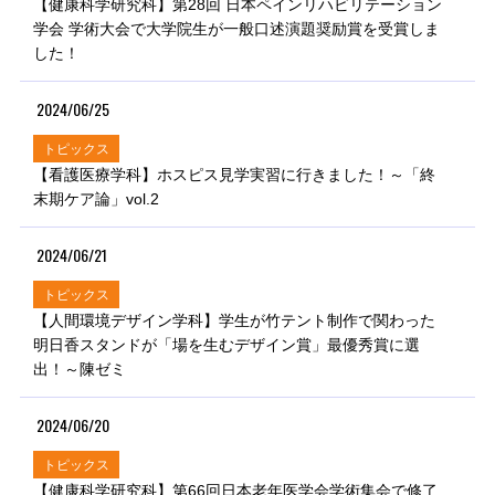
【健康科学研究科】第28回 日本ペインリハビリテーション
学会 学術大会で大学院生が一般口述演題奨励賞を受賞しま
した！
2024/06/25
トピックス
【看護医療学科】ホスピス見学実習に行きました！～「終
末期ケア論」vol.2
2024/06/21
トピックス
【人間環境デザイン学科】学生が竹テント制作で関わった
明日香スタンドが「場を生むデザイン賞」最優秀賞に選
出！～陳ゼミ
2024/06/20
トピックス
【健康科学研究科】第66回日本老年医学会学術集会で修了