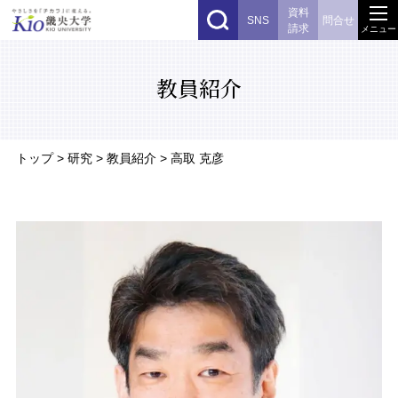
資料
SNS
問合せ
請求
メニュー
教員紹介
トップ
>
研究
> 教員紹介 > 高取 克彦