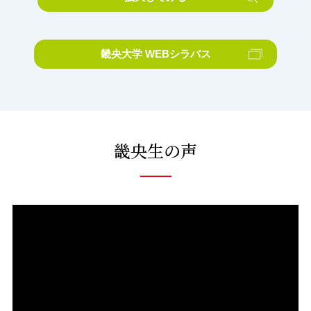
畿央大学 WEBシラバス
畿央生の声