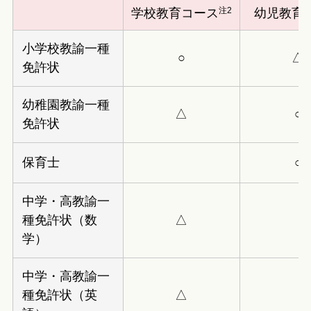
注2
学校教育コース
幼児教育
小学校教諭一種
○
△
免許状
幼稚園教諭一種
△
○
免許状
保育士
○
中学・高教諭一
種免許状（数
△
学）
中学・高教諭一
種免許状（英
△