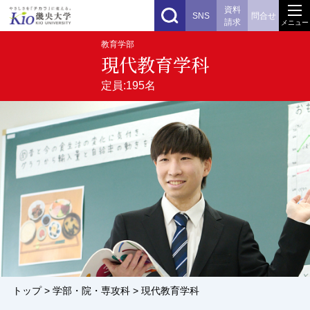
資料
SNS
問合せ
請求
メニュー
教育学部
現代教育学科
定員:195名
トップ
>
学部・院・専攻科
> 現代教育学科