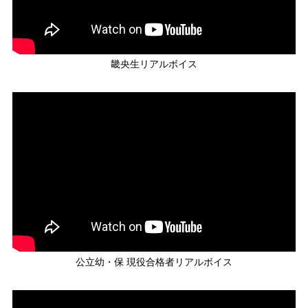
●必修科目 ◆選択必修科目（教職概論か教職概論（幼保）を選択必
修）
■
学校教育コース必修
■
幼児教育コース必修
■
保健教育コース必
修
■
英語教育コース必修
畿央生リアルボイス
公立幼・保 現役合格者リアルボイス