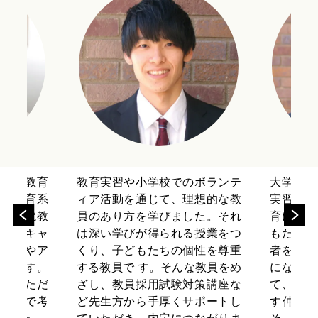
どもの教育
教育実習や小学校でのボランテ
大学の学
え、教育系
ィア活動を通じて、理想的な教
実習など
た。現代教
員のあり方を学びました。それ
育に対す
望者もキャ
は深い学びが得られる授業をつ
もたちの
報収集やア
くり、子どもたちの個性を尊重
者をめざ
できます。
する教員で す。そんな教員をめ
になりま
えていただ
ざし、教員採用試験対策講座な
て、幼稚
の目線で考
ど先生方から手厚くサポートし
す仲間