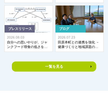
しました！～ 健康科学研究
床研究学術賞を受賞、本学
科 田平研究室
関係者が各専門領域の主要
企画で活躍！
プレスリリース
ブログ
2026.08.03
2026.07.23
自分への思いやりが、ジャ
田原本町との連携を強化 －
ンクフード喫食の低さを介
健康づくりと地域課題の解
して 自殺念慮の低さと関連
決を推進～健康科学研究
～看護医療学科
科・ウェルネス共創研究セ
ンター
一覧を見る