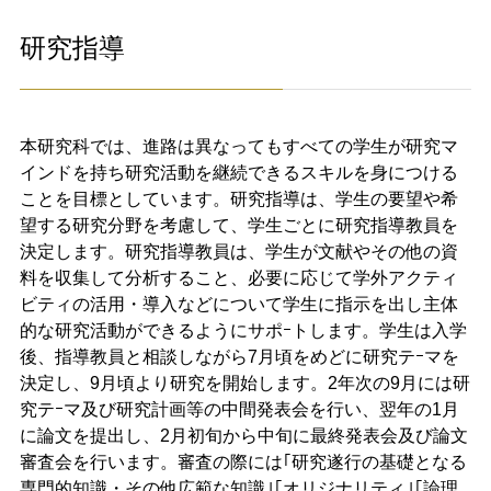
研究指導​
本研究科では、進路は異なってもすべての学生が研究マ
インドを持ち研究活動を継続できるスキルを身につける
ことを目標としています。​研究指導は、学生の要望や希
望する研究分野を考慮して、学生ごとに研究指導教員を
決定します。研究指導教員は、学生が文献やその他の資
料を収集して分析すること、必要に応じて学外アクティ
ビティの活用・導入などについて学生に指示を出し主体
的な研究活動ができるようにサポｰトします。​学生は入学
後、指導教員と相談しながら7月頃をめどに研究テｰマを
決定し、9月頃より研究を開始します。​2年次の9月には研
究テｰマ及び研究計画等の中間発表会を行い、翌年の1月
に論文を提出し、2月初旬から中旬に最終発表会及び論文
審査会を行います。​審査の際には｢研究遂行の基礎となる
専門的知識・その他広範な知識｣｢オリジナリティ｣｢論理