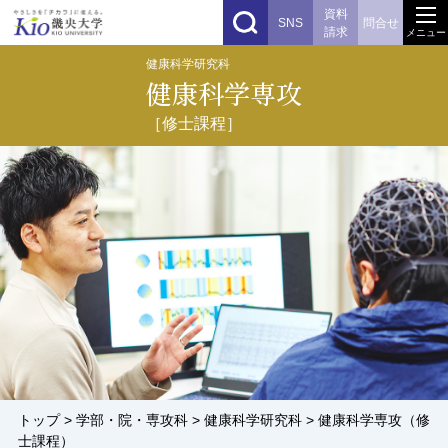
資料
SNS
問合せ
請求
メニュー
健康科学研究科​
健康科学専攻
［修士課程］
トップ
>
学部・院・専攻科
>
健康科学研究科
> 健康科学専攻（修
士課程）