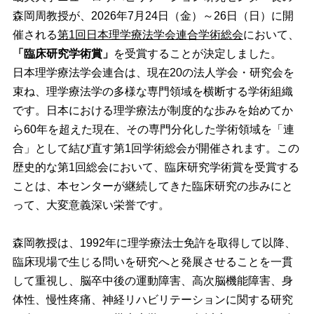
森岡周教授が、2026年7月24日（金）～26日（日）に開
催される
第1回日本理学療法学会連合学術総会
において、
「臨床研究学術賞」
を受賞することが決定しました。
日本理学療法学会連合は、現在20の法人学会・研究会を
束ね、理学療法学の多様な専門領域を横断する学術組織
です。日本における理学療法が制度的な歩みを始めてか
ら60年を超えた現在、その専門分化した学術領域を「連
合」として結び直す第1回学術総会が開催されます。この
歴史的な第1回総会において、臨床研究学術賞を受賞する
ことは、本センターが継続してきた臨床研究の歩みにと
って、大変意義深い栄誉です。
森岡教授は、1992年に理学療法士免許を取得して以降、
臨床現場で生じる問いを研究へと発展させることを一貫
して重視し、脳卒中後の運動障害、高次脳機能障害、身
体性、慢性疼痛、神経リハビリテーションに関する研究