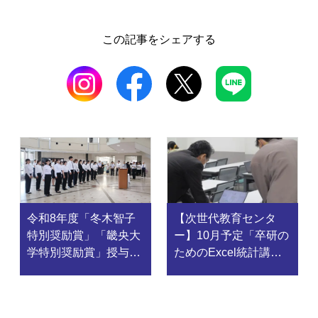
この記事をシェアする
令和8年度「冬木智子
【次世代教育センタ
特別奨励賞」「畿央大
ー】10月予定「卒研の
学特別奨励賞」授与式
ためのExcel統計講
を執り行いました。
座」を開催します。