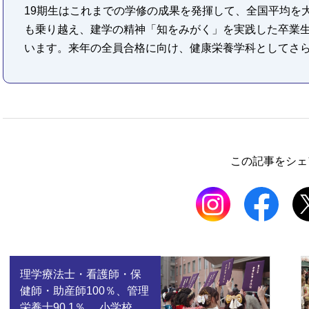
19期生はこれまでの学修の成果を発揮して、全国平均を
も乗り越え、建学の精神「知をみがく」を実践した卒業
います。来年の全員合格に向け、健康栄養学科としてさ
この記事をシェ
理学療法士・看護師・保
健師・助産師100％、管理
栄養士90.1％、 小学校教