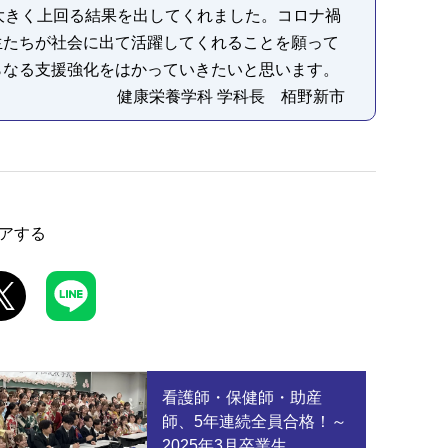
大きく上回る結果を出してくれました。コロナ禍
生たちが社会に出て活躍してくれることを願って
らなる支援強化をはかっていきたいと思います。
健康栄養学科 学科長 栢野新市
アする
看護師・保健師・助産
師、5年連続全員合格！～
2025年3月卒業生