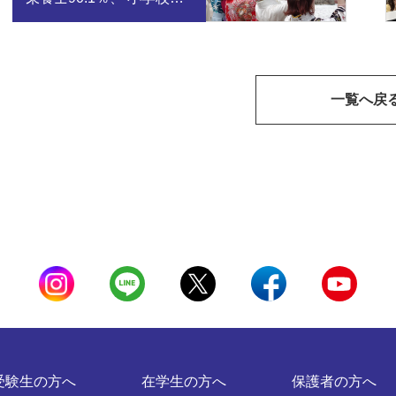
諭81.4%、公立幼・保
100％、養護教諭
40.9％！〜2025年3月卒業
生
一覧へ戻
受験生の方へ
在学生の方へ
保護者の方へ