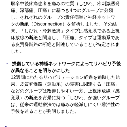
脳卒中後疼痛患者を痛みの性質（しびれ、冷刺激誘発
痛、深部痛、圧痛）に基づき4つのグループに分類
し、それぞれのグループの責任病巣と神経ネットワー
クの断絶（Disconnection）を解析しました。その結
果、「しびれ・冷刺激痛」タイプは感覚系である上視
床放線の断絶と関連し、「圧痛」タイプは運動系であ
る皮質脊髄路の断絶と関連していることが特定されま
した。
損傷している神経ネットワークによってリハビリ予後
が異なることを明らかにした
12週間にわたるリハビリテーション経過を追跡した結
果、皮質脊髄路（運動系）の障害に関連する「圧痛」
などのグループは改善しやすい一方、上視床放線（感
覚系）の断絶を背景に持つ「しびれ」が強いグループ
は、従来の運動療法では痛みが軽減しにくい難治性の
予後を辿ることが判明しました。