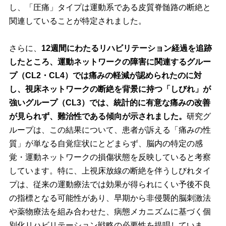
し、「圧痛」タイプは運動系である皮質脊髄路の断絶と
関連していることが特定されました。
さらに、
12週間にわたるリハビリテーション経過を追跡
したところ、運動ネットワークの障害に関連するグルー
プ（CL2・CL4）では痛みの軽減が認められたのに対
し、視床ネットワークの断絶を背景に持つ「しびれ」が
強いグループ（CL3）では、統計的に有意な痛みの改善
が見られず、難治性である傾向が示されました。
研究グ
ループは、この結果について、患者が訴える「痛みの性
質」が単なる自覚症状にとどまらず、脳内の特定の感
覚・運動ネットワークの損傷状態を反映していると考察
しています。特に、上視床放線の断絶を伴うしびれタイ
プは、従来の運動療法では効果が得られにくい予後不良
の指標となる可能性があり、早期から非侵襲的脳刺激法
や薬物療法を組み合わせた、病態メカニズムに基づく個
別化リハビリテーション戦略の必要性を提唱していま