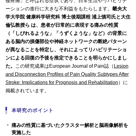
後疼痛」と呼ばれる症状であり、日常生活やリハビリテ
ーションの進行に大きな不利益をもたらします。
畿央大
学大学院 健康科学研究科 博士後期課程 浦上慎司氏と大住
倫弘教授ら は、患者が日常的に表現する痛みの性質
（「しびれるような」「うずくような」など）の背景に
ある脳内の損傷部位や神経ネットワークの断絶パターン
が異なることを特定し、それによってリハビリテーショ
ンによる回復の予後を推定できることを明らかにしまし
た。
この研究成果はEuropean Journal of Pain誌（
Lesion
and Disconnection Profiles of Pain Quality Subtypes After
Stroke: Implications for Prognosis and Rehabilitation
）に
掲載されています。
本研究のポイント
痛みの性質に基づいたクラスター解析と脳画像解析を
実施した