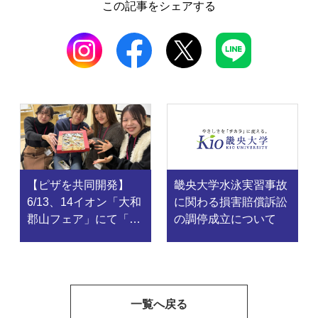
この記事をシェアする
【ピザを共同開発】
畿央大学水泳実習事故
6/13、14イオン「大和
に関わる損害賠償訴訟
郡山フェア」にて「大
の調停成立について
和丸なす」を主役にし
たピッツァ4大学対抗
でのPR販売を実施。
一覧へ戻る