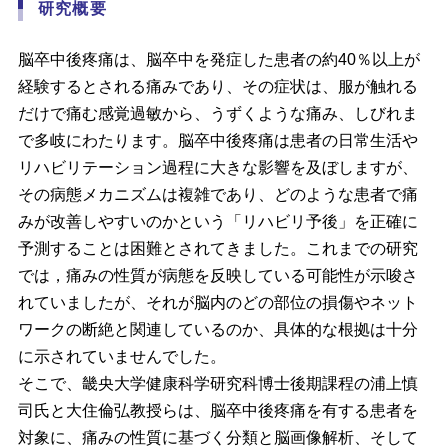
研究概要
脳卒中後疼痛は、脳卒中を発症した患者の約40％以上が
経験するとされる痛みであり、その症状は、服が触れる
だけで痛む感覚過敏から、うずくような痛み、しびれま
で多岐にわたります。脳卒中後疼痛は患者の日常生活や
リハビリテーション過程に大きな影響を及ぼしますが、
その病態メカニズムは複雑であり、どのような患者で痛
みが改善しやすいのかという「リハビリ予後」を正確に
予測することは困難とされてきました。これまでの研究
では，痛みの性質が病態を反映している可能性が示唆さ
れていましたが、それが脳内のどの部位の損傷やネット
ワークの断絶と関連しているのか、具体的な根拠は十分
に示されていませんでした。
そこで、畿央大学健康科学研究科博士後期課程の浦上慎
司氏と大住倫弘教授らは、脳卒中後疼痛を有する患者を
対象に、痛みの性質に基づく分類と脳画像解析、そして