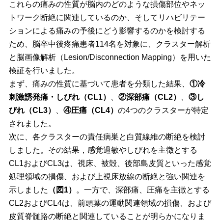
これらの痛みの性質が脳内のどのような損傷部位やネッ
トワーク断絶に関連しているのか、そしてリハビリテー
ションによる痛みの予後にどう影響するのかを検討する
ため、脳卒中後疼痛患者114名を対象に、クラスター解析
と脳画像解析（Lesion/Disconnection Mapping）を用いた
検証を行いました。
まず、痛みの性質に基づいて患者を分類した結果、
①冷
刺激誘発痛・しびれ（CL1）
、
②深部痛（CL2）
、
③し
びれ（CL3）
、
④圧痛（CL4）
の4つのクラスターが特定
されました。
次に、各クラスターの責任病巣と白質線維の断絶を検討
しました。その結果，感覚過敏やしびれを主徴とする
CL1およびCL3は、視床、被殻、後部島皮質といった感覚
処理領域の損傷、および上視床放線の断絶と強い関連を
示しました
（図1）
。一方で、深部痛、圧痛を主徴とする
CL2およびCL4は、前頭葉の運動関連領域の損傷、および
皮質脊髄路の断絶と関連していることが明らかになりま