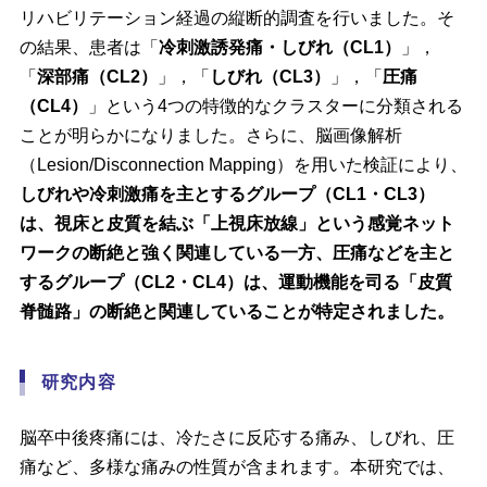
リハビリテーション経過の縦断的調査を行いました。そ
の結果、患者は「
冷刺激誘発痛・しびれ（CL1）
」，
「
深部痛（CL2）
」，「
しびれ（CL3）
」，「
圧痛
（CL4）
」という4つの特徴的なクラスターに分類される
ことが明らかになりました。さらに、脳画像解析
（Lesion/Disconnection Mapping）を用いた検証により、
しびれや冷刺激痛を主とするグループ（CL1・CL3）
は、視床と皮質を結ぶ「上視床放線」という感覚ネット
ワークの断絶と強く関連している一方、圧痛などを主と
するグループ（CL2・CL4）は、運動機能を司る「皮質
脊髄路」の断絶と関連していることが特定されました。
研究内容
脳卒中後疼痛には、冷たさに反応する痛み、しびれ、圧
痛など、多様な痛みの性質が含まれます。本研究では、