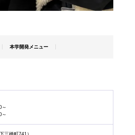
本学開発メニュー
0～
0～
下三橋町741）