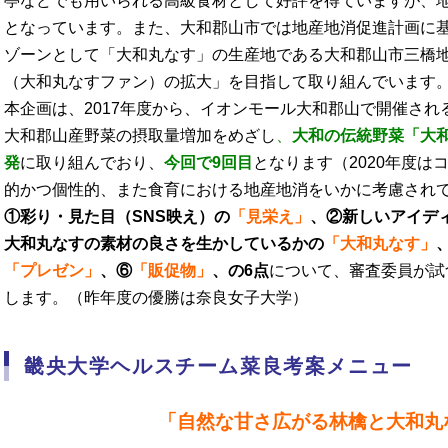
亭などでも用いられる高級食材として好評を得ていますが、
となっています。また、大和郡山市では地産地消促進計画に
ゾーンとして「大和丸なす」の生産地である大和郡山市三橋
（大和丸なすファン）の拡大」を目指して取り組んでいます
本企画は、2017年度から、イオンモール大和郡山で開催され
大和郡山産野菜の摂取量増加をめざし
、
大和の伝統野菜「大
発
に取り組んでおり、
今回で9回目
となります（2020年度
的かつ個性的、また食育における地産地消をいかに考慮され
①彩り・見た目（SNS映え）の
「見栄え」
、②新しいアイデ
大和丸なすの素材の良さを生かしているかの
「大和丸なす」
「プレゼン」
、⑥
「販促物」
、の6点
について、審査委員が試
します。（昨年度の優勝は奈良女子大学）
畿央大学ヘルスチーム菜良考案メニュー
「自然な甘さ広がる林檎と大和丸