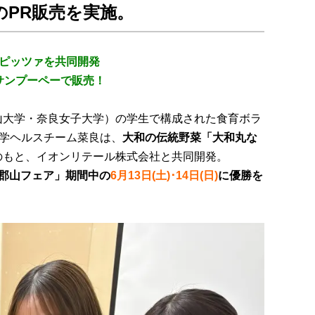
のPR販売を実施。
ピッツァを共同開発
サンプーペーで販売！
山大学・奈良女子大学）の学生で構成された食育ボラ
学ヘルスチーム菜良は、
大和の伝統野菜「大和丸な
のもと、イオンリテール株式会社と共同開発。
郡山フェア」期間中の
6月13日(土)･14日(日)
に優勝を