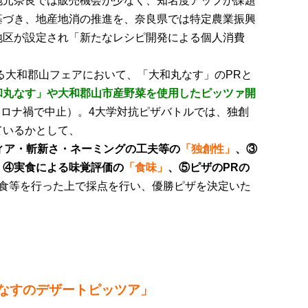
地元奈良では販売機会が少なく、知名度アップが課題
基づき、地産地消の推進を、奈良県では特定農業振興
地区が設定され「新たなレシピ開発による個人消費
。
る大和郡山フェアにおいて、「大和丸なす」のPRと
和丸なす」や大和郡山市産野菜を使用したピッツァ開
はコロナ禍で中止）。4大学対抗ピザバトルでは、独創
ているかとして、
ィア・斬新さ・ネーミングの工夫等の
「独創性」
、③
、④実食による味覚評価の
「食味」
、⑤ピザのPRの
食等を行った上で採点を行い、優勝ピザを決定いた
なすのデザートピッツア」