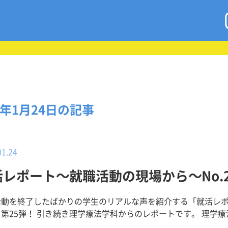
9年1月24日の記事
01.24
活レポート～就職活動の現場から～No.2
活動を終了したばかりの学生のリアルな声を紹介する「就活レ
第25弾！ 引き続き理学療法学科からのレポートです。 理学療法学科
辻井 温子 さん 医真会八尾リハビリテーション病