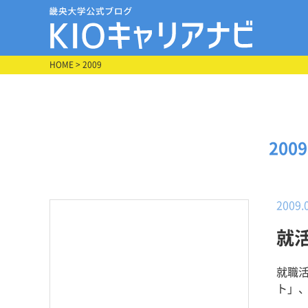
HOME
> 2009
200
2009.
就
就職
ト」、
３期生（０９年卒） 