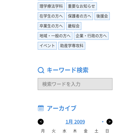
理学療法学科
重要なお知らせ
 就職
返ること
在学生の方へ
保護者の方へ
後援会
で、あ
卒業生の方へ
畿桜会
働きたい
地域・一般の方へ
企業・行政の方へ
イベント
助産学専攻科
キーワード検索
アーカイブ
1月 2009
<
>
▼
月
火
水
木
金
土
日