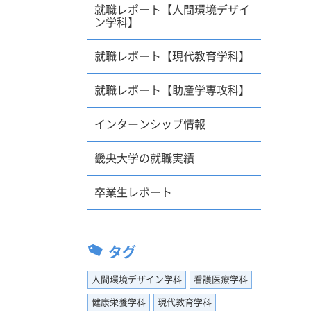
就職レポート【人間環境デザイ
ン学科】
「楽しく
も配慮さ
就職レポート【現代教育学科】
少し気に
就職レポート【助産学専攻科】
という気
ように思
インターンシップ情報
」という
の中で熱
畿央大学の就職実績
と、あり
いくつも
卒業生レポート
に見学に
する旨を
間関係な
タグ
や小論添
人間環境デザイン学科
看護医療学科
健康栄養学科
現代教育学科