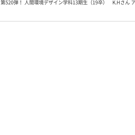
デザイン学科13期生（19卒） K.Hさん アパレ
かくアパレル1本に絞って
ど東京に本社があって、キャリアア
の為には何年後かには本社勤務する必要がある所がほとんどの
阪を離れたくなかったので、当社の本社は東京だが、大阪支社
アップが可能であった事と、当社自体が歴史も長く、人財課の
ごく自分たち就活生を大事にしてくれたと感じた事、あとは感
ですが、説明会に行った際に、「あ、自分はここで働くんじゃ
たね。 【就職活動を振り返って】 とにかく自分が購入
事のある、聞き覚えのある企業にはエントリーしました。合計で
だと思います。その中で企業調査を進めて実際に説明会に足を
部で10社、ESを提出したのは5社、面接を受けたのは3社でし
たのは1社のみで、8月頭にいただきました。 学んだことは、いい自
演じない事、です。内定が欲しくてどうしても自分はこんなに
なんだ！とアピールしたくなって、出来もしない事をさも出来
たり、少し話を盛ってみたり、そんな事をしても面接官には分
ので、ありのままの自分を話す事を心がけて欲しいです。 あと
レル企業だけの話になるのですが、面接はほとんどが私服で来
言われます。そして絶対と言っていいほど「今日の服装のポイ