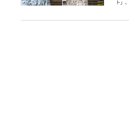
ト」、第520弾！ 人間環境
ル 勤務 【その企業に決めた理由】 自分はとに
いました。 ただ大手のアパレルはほとん
ップ
は大
リア
のす
なの
な」って感じまし
した
らい
業は全
定を貰っ
分を
人間
話し
まう
アパ
いと