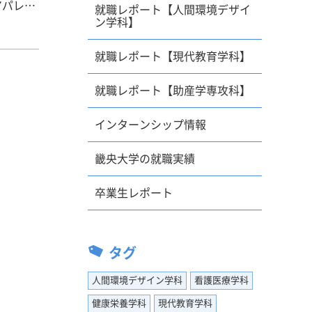
就職レポート【人間環境デザイ
ン学科】
中、自分
就職レポート【現代教育学科】
でのキャ
方々がも
就職レポート【助産学専攻科】
覚の問題
ないか
インターンシップ情報
30社ぐ
畿央大学の就職実績
運んだ企
た。内
卒業生レポート
も出来る
るように
タグ
かってし
、これは
人間環境デザイン学科
看護医療学科
てくださ
健康栄養学科
現代教育学科
ントを教