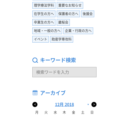
て欲しい
理学療法学科
重要なお知らせ
トを紹介
在学生の方へ
保護者の方へ
後援会
始まるま
ないです
卒業生の方へ
畿桜会
地域・一般の方へ
企業・行政の方へ
これだけ
イベント
助産学専攻科
ッフをし
ールしま
た必要な
キーワード検索
けて下さ
、もっと
アーカイブ
にない経
は成長し
12月 2018
<
>
▼
さい。沢
月
火
水
木
金
土
日