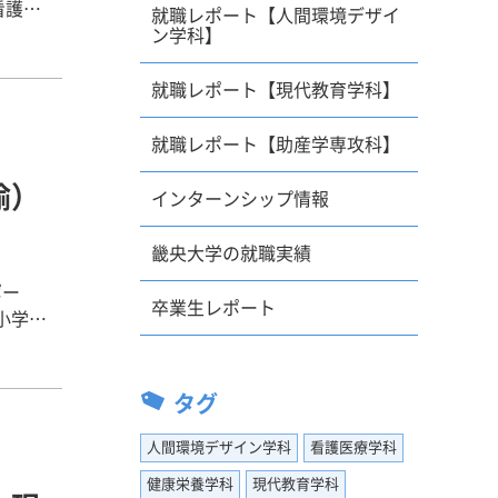
就職レポート【人間環境デザイ
ン学科】
していく
就職レポート【現代教育学科】
院によっ
ように、
就職レポート【助産学専攻科】
した。履
諭）
接にも強
インターンシップ情報
畿央大学の就職実績
師になり
ポー
卒業生レポート
ると思い
学会に行
って、幼
ターに相
で、３つ
タグ
でいまし
ついて、
希望の病
人間環境デザイン学科
看護医療学科
って課題
の方はと
するなど
健康栄養学科
現代教育学科