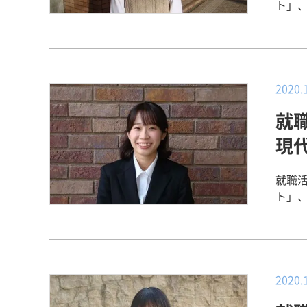
ト」、第587弾！ 看護医
師） 勤務 【その病院に決めた
で経
ことができる
職説
ては
2020.
でき
就
歴書
い気持ち
現
ト】 実習させていただいたときに出会った看護師が自分自身の看護観に大き
く関
就職
たいのかをPRしま
ト」、第586弾！ 現代教育
分が
校 勤務 【教師を目指そうと思ったきっかけ】 
ます
に憧
くこ
稚園
談す
の免
たが
日々
2020.
院を
を乗
ても親身