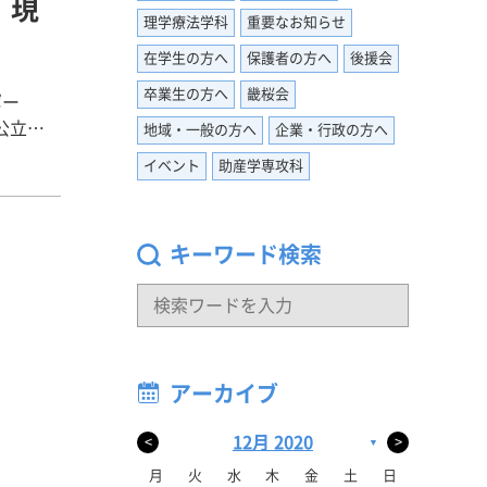
）現
した。
理学療法学科
重要なお知らせ
。子ども
在学生の方へ
保護者の方へ
後援会
。また、
卒業生の方へ
畿桜会
ポー
頑張ろう
地域・一般の方へ
企業・行政の方へ
小学生と
イベント
助産学専攻科
ったり話
私は小学
く弟の成
っぱいで
ました。
して実際
キーワード検索
く思いま
期からで
会うこと
違って子
りたいと
ティアの
送ってい
アーカイブ
まし
えでどち
イスを頂
12月 2020
<
>
▼
仲良くで
んいる素
月
火
水
木
金
土
日