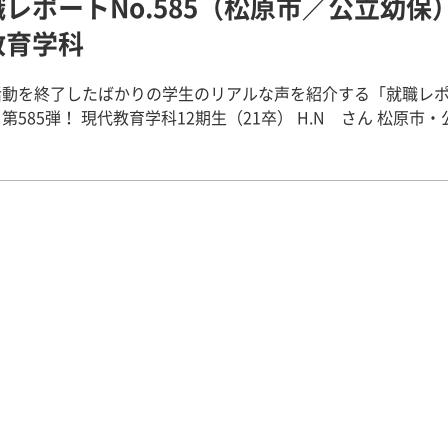
職レポートNo.585（松原市／公立幼保
な経験を通して、先生になりたいという思いがより強くなりま
の方に支えてもらいながら就活頑張ってく
インターンシップ・ボランティア・教育実習を経験して】 4年間を通
教育学科
い！！
、小学校のボランティア、教育実習、保育実習を経験しました
際に関わることで、教員のやりがいや難しさなどを感じました
活動を終了したばかりの学生のリアルな声を紹介する「就職レ
とってボランティアや実習は、自分の夢に向かって、諦めずに
学科12期生（21卒） H.N さん 松原市・公立幼
もなりました。 なぜそう思ったのかというと、私は幼稚園や
っかけ】 小学校３年生
園の子どもたちとは実習を通して関わる機会はありましたが、
に９つ下の弟が生まれたことがきっかけです。歩けるようにな
る機会はほとんどありませんでした。そのようなこともあり、
ようになったりしてできなかったことができるようになってい
先生になりたいという気持ちはあるけれど、不安な気持ちでい
見ることに喜びを感じ、保育者になりたいと考えるようになり
。そこでボランティアをすることにしました。ボランティアを
どもと関わることで、私はやはり小学校の先生になりたいと強
を取っていた関係で、ボランティアに参加したのは３回生の後
。また、実習でもこんな先生みたいになりたいと思う先生と出
。周りの友達と比べるとだいぶ遅いスタートでしたが、実習と
きました。そんな素敵な出会いがたくさんあって私の先生にな
の様子を長期にわたって継続して見ることができる点がボラン
いも強くなり、将来のために頑張る原動力になりました。 【畿央大
思いました。 また、実習ではメリハリをきっちりつけて子ど
ついて】 私は小学校と幼稚園の免許、保育士を取得するた
かかわることのできる先生と出会い、子どもが楽しく園生活を
、4年間学び続けました。授業数や課題が多く、大変な時もあり
にあこがれを抱きました。公立園・私立園どちらも経験したう
しかし、そんな中でも友達と支えあったり、先生からのアドバ
うが自分に合っているか考えればよいと思います。 【畿央大学での
りして、頑張りました。そのように頑張れたのは、だれとでも
畿央大学では、自分と同じ夢を持つ仲間に出会うことが
人たちや、つらい時には支え合うことができる人たちがたくさ