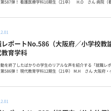
療学科10期生（21卒） H.O さん 病院（看護
理由】 教育体制が整っているこの病院
験を積んでいくことで、知識や技術を学び、看護師として成長
と感じたからです。 【就職活動を振り返って】 私は１月の就
明会に参加して、３月の下旬頃に希望の病院を決めました。病
募集が早いところもあるので、希望の病院が早めに決められる
12.01
るときに病院見学や情報収集をすることが大切であると感じま
職レポートNo.586（大阪府／小学校教
を書く際も、自分の考えをしっかりとまとめておくことで、面
で臨むことができると思いました。 【就職活動でPRしたポイン
代教育学科
わっていること、自分が実践したい看護、将来どのような看護
活動を終了したばかりの学生のリアルな声を紹介する「就職レ
した。 【キャリアセンターと就職サポートについて】 自
学科12期生（21卒） M.H さん 大阪府・小学
「やろう！！」と思えば就活はどんどん進めていくことができ
私は、小学校時代の先生
。就職したい病院があればその病院について調べたり、病院見
れて、教員を志望しました。また、小学校の先生になるにあた
ともできます。もし私のように迷ったとしても、キャリアセン
や保育園の子どもの様子も学んでおくことが大切だと感じたの
ることから始めたらいいと思います。私は１人もやもやと悩ん
許をとることができる畿央大学に進学しました。そこで教育に
、相談したことによって自分の頭の中を整理することができ、
学び続けました。授業で先生の話を聞いたり、友達と協力し合
12.01
決めて就活を進めていくことができました。キャリアセンター
り越えたり、ボランティアや実習で実際にこどもと関わったり
になってサポートしてくださりました。 【後輩へのアドバイス・