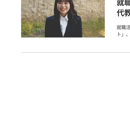
就
様々
メッセージ】 １人で悩まず、周り
【学校
代
ださ
して
と実
就職
私に
ト」、第585弾！ 現代教育
という原動力に
保 勤務 【教員（保育士）を目指そうと思ったき
保育
の時
関わ
せる
校の
長を
した
【学校インターンシップ・ボランティア・教育実習を経験して】 幼保小の
に子
授業
した
した
がで
ども
いう思
いいところだと
学での大学生活に
もと
めに
る姿
た。
らのほ
いた
大学生活について】 
きる