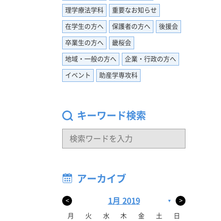
理学療法学科
重要なお知らせ
少年が犯
在学生の方へ
保護者の方へ
後援会
少年と向
卒業生の方へ
畿桜会
しまだ進
地域・一般の方へ
企業・行政の方へ
談しにい
イベント
助産学専攻科
これをき
みてくだ
キーワード検索
アーカイブ
1月 2019
<
>
▼
月
火
水
木
金
土
日