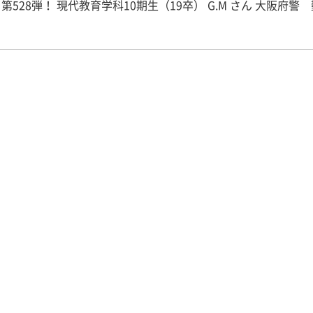
学科10期生（19卒） G.M さん 大阪府警 勤務
た理由】 私は中・高とハンドボール部に所属しており、大
は筋力トレーニングに取り組んできました。これらの経験を活
したいと思い、このまま小学校教諭を目指すか悩んでいました
警察官という選択肢を考え、説明会に参加してみて、私もその
いう思いが強まり、志望致しました。 【公務員試験に向けての取
 私は3回生の11月から本格的に勉強をはじめました。
員試験は科目が多いので全て均等に勉強するということはせず
少ない苦手科目よりも得意科目に力を入れて点数を取るように
ピールしました。高校2年の秋に骨折し、部活のレギュラーから
、レギュラー復帰を目標にどのような取り組みを行ったのかを
ようにしました。諦めずに取り組みを続けたことで、レギュラ
、阪神地区優勝に貢献できたこともアピールしました。 【教採・公
と就職サポートについて】 私が警察官を志望するにあたって、教
公務員対策室の西川さんには大変お世話になりました。大阪府
つの試験すべてに合格できたのも西川さんの手厚いサポートが
す。その他にも小論文を添削していただいた新免先生、面接練
った車谷先生、本当にありがとうございました。 【将来の夢・目