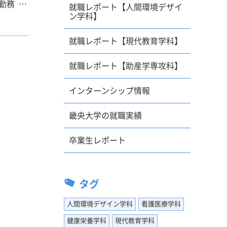
就職レポート【人間環境デザイ
ン学科】
かせる仕
。そんな
就職レポート【現代教育学科】
一員にな
就職レポート【助産学専攻科】
に、出題
インターンシップ情報
しまし
畿央大学の就職実績
外され
具体的に
卒業生レポート
ー復帰を
タグ
警をはじ
あったお
人間環境デザイン学科
看護医療学科
習をして
健康栄養学科
現代教育学科