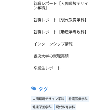
就職レポート【人間環境デザイ
るところ
ン学科】
ですが服
企業だっ
就職レポート【現代教育学科】
を知るこ
。いった
就職レポート【助産学専攻科】
だまだ足
きや面接
インターンシップ情報
とは難し
動でPR
畿央大学の就職実績
していた
神があ
卒業生レポート
時にどう
キャリ
に関して
んには履
タグ
いと感じ
なりまし
人間環境デザイン学科
看護医療学科
成長する
健康栄養学科
現代教育学科