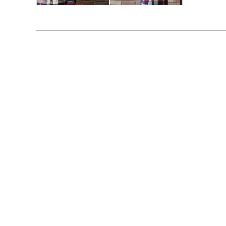
てい
に惹
飾関
たこ
と」
い自
りな
で自
いと
した
ビー
る、
思っ
アセ
かな
歴書
てい
た。