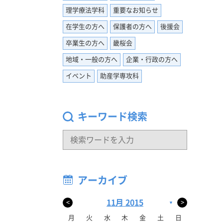
した。就
理学療法学科
重要なお知らせ
らがする
たり…も
在学生の方へ
保護者の方へ
後援会
思い、糧
卒業生の方へ
畿桜会
まずに楽
地域・一般の方へ
企業・行政の方へ
イベント
助産学専攻科
キーワード検索
アーカイブ
11月 2015
<
>
▼
月
火
水
木
金
土
日