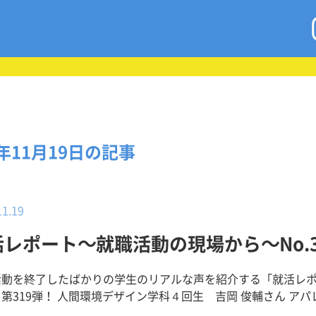
5年11月19日の記事
11.19
活レポート～就職活動の現場から～No.3
活動を終了したばかりの学生のリアルな声を紹介する「就活レ
境デザイン学科４回生 吉岡 俊輔さん アパレル商
とても大切にし