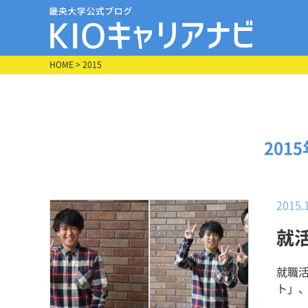
HOME
> 2015
201
2015.
就
就職
ト」、第319弾！ 人間環
社 内定 【その企業に決めた理由】 「チャレンジ精神」を