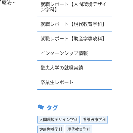
就職レポート【人間環境デザイ
ン学科】
のプレゼ
大である
就職レポート【現代教育学科】
また班体
ことに魅
就職レポート【助産学専攻科】
談し、患
るのでは
インターンシップ情報
畿央大学の就職実績
周りの友
した。や
卒業生レポート
思いまし
年間、
タグ
いまし
としてチ
人間環境デザイン学科
看護医療学科
した。そ
健康栄養学科
現代教育学科
アピール