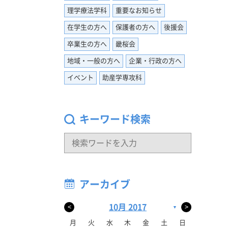
理学療法学科
重要なお知らせ
。忙しい
在学生の方へ
保護者の方へ
後援会
てくださ
多く、上
卒業生の方へ
畿桜会
りと的確
地域・一般の方へ
企業・行政の方へ
ただきま
イベント
助産学専攻科
きまし
ります
見つけて
キーワード検索
ゼンを聞
悩むので
と相談
アーカイブ
10月 2017
<
>
▼
月
火
水
木
金
土
日