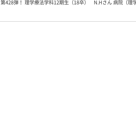
学科12期生（18卒） N.Hさん 病院（理学療法
催された病院合同説明会の時
この病院のブースで説明を受けたことがきっかけです。そこで
ーションの時に、回復期リハビリテーション病床数が南大阪最
を知り、多くの患者さんと関わることができると思いました。
患者さんを担当できるため、先輩方に相談しやすい環境である
感じました。他の急性期病院と悩みましたが、家族、先生と相
んのADLに直接関わることができる回復期病院が私に向いてい
アドバイスを受けたため、応募しました。 【就職活動を振り返っ
にできなかったため、実習終了後は悩みました。その間にも、
病院見学に行ったり、履歴書を書いていたため、焦りもありま
実習を通して、興味のある分野などは明確にしておくべきだと
り、バイトリーダーをしていました。また中学校から大学の約9
トボールをしておりそれぞれキャプテン、副キャプテンをして
そこではバイトリーダーとして後輩をまとめたり、キャプテン
を盛り上げていました。このようなリーダーシップ力をPRしま
就職した後も、チーム医療の中で発揮していきたいという点を