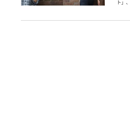
ト」、第428弾！ 理学療法
士） 勤務 【その病院に決めた理由】 学内で開
に、
ンテ
こと
制で
力を
者さ
ないかと
て】 自分がどの分野に興味があり、どのように患者さんと関わりたいのかを
明確
人は
はり
た。 【就職活動でPRしたポイント】 私は４年間、飲食店でアルバイトをし
てお
ソフ
た。
ーム
れを