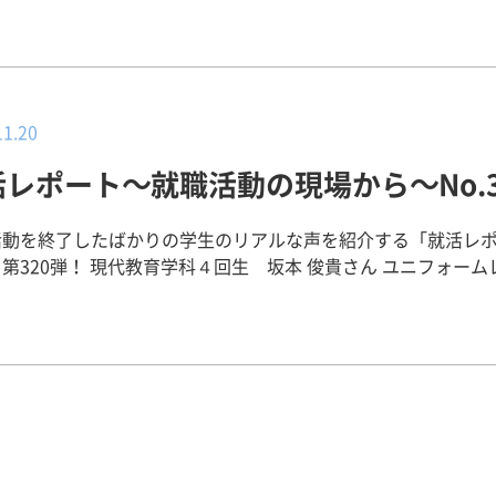
引き立てるような建築づくりがしたいと思い、県内の設計事務
した。大学に入って建築を学んでいくに連れて、斬新な形をし
ものといった近代建築に魅力を感じるようになり、自分もこん
たいと思っていました。しかしながら、三井田ゼミの活動を経
古い建物を残していくことや、その地域の伝統的要素を取り入
11.20
調和した新しい建築をつくることに魅力や使命感を抱きました
活レポート～就職活動の現場から～No.3
もっと良くなり、人々に長く愛され続けるような建築をつくり
分の持つ建築観を生かすことが出来る会社はここしかないと感
力でぶつけました。 【就職活動を振り返って】 希望職種に悩
活動を終了したばかりの学生のリアルな声を紹介する「就活レ
時期がありました。もともと設計職希望でしたが、就職活動を
育学科４回生 坂本 俊貴さん ユニフォームレンタ
で現場での仕事にも魅力を感じるようになり、施工管理職でい
に決めた理由】 私自身、
でいくのか悩みました。そんな時にキャリアセンターの谷口さ
の方との出会いが何よりもの成長だと感じているので、営業を
相談し、自分は何がしたいのかをじっくり考えました。この時
業界の方にお会いすることのできる、人との繋がりを大切にし
りでするものじゃないと強く感じたことを覚えています。先生
した。 また、個で解決できない問題は、チームで取り組
いろんな人と会話することも就職活動なのだと学びました。 【キャ
いったチーム意識を重視した環境が自分に合っていると思った
ーと就職サポートについて】 谷口さんには大変お世話になりまし
谷口さんのために就活頑張ろう！と思ったぐらいです。履歴書
もあり、朝から夕方まで忙しい日もありました。あたりまえの
心にご指導くださり早い段階で完成させることが出来ました。
ますが、体調管理に気をつけることが必要だと思います。履歴