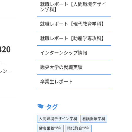
就職レポート【人間環境デザイ
所を志望
ン学科】
たかっこ
な建物を
就職レポート【現代教育学科】
て、伝統
れつつ時
就職レポート【助産学専攻科】
。地元奈
20
たいとい
インターンシップ情報
じたので
ポー
畿央大学の就職実績
進めてい
くのか設
卒業生レポート
んや家族
通して幅
、就活は
ている部
や家族、
からで
タグ
の添削で
人間環境デザイン学科
看護医療学科
ことでは
そのお蔭
書の作成
健康栄養学科
現代教育学科