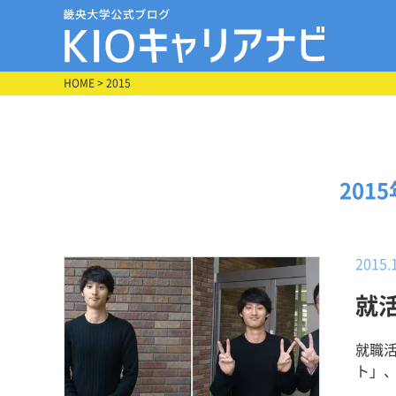
HOME
> 2015
201
2015.
就
就職
ト」、第321弾！ 人間環
所 内定 【その企業に決めた理由】 「奈良」という歴史あ