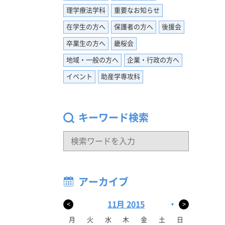
人として
ちから手
理学療法学科
重要なお知らせ
の企業の
と思いま
ました。
在学生の方へ
保護者の方へ
後援会
就職活動
かりと整
卒業生の方へ
畿桜会
ださるの
地域・一般の方へ
企業・行政の方へ
重要で
本番では
イベント
助産学専攻科
てストッ
だと思う
けばすぐ
さい。
ので面接
いてくだ
キーワード検索
企業も多
切です。
を挙げて
分のペー
ールを送
もちろん
アーカイブ
丈夫で
と向き合
11月 2015
<
>
▼
してくだ
して訳が
月
火
水
木
金
土
日