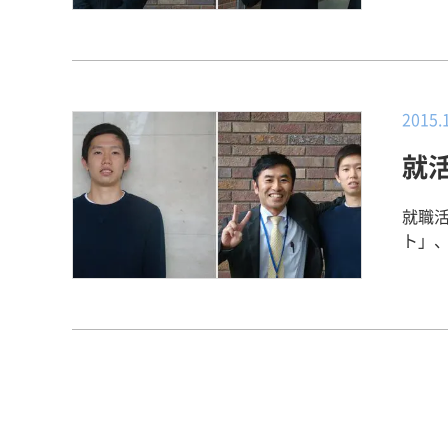
さを
しま
いい
作り
的な
2015.
代と
就
良が
う自
その思いを全
就職
んだ
ト」、第320弾！ 現代教
く中
ル会社 内定 【その企業
計職
多く
にも
広い
ひと
分に魅力を感じま
友達、
むと
リアセンタ
す。 【就職活動を振り返って】 就職活動は、一日に2,3社の説明会に行く
た。
こと
は熱
あり