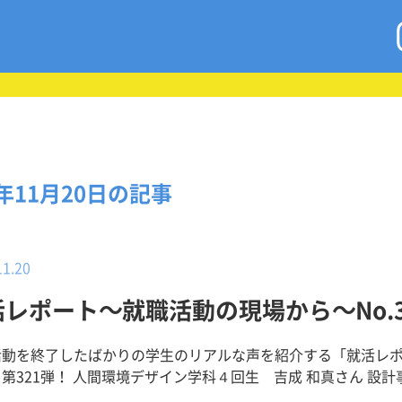
5年11月20日の記事
11.20
活レポート～就職活動の現場から～No.3
活動を終了したばかりの学生のリアルな声を紹介する「就活レ
境デザイン学科４回生 吉成 和真さん 設計事務
るこの地域の良