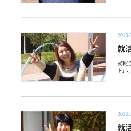
ただ
学生
雰囲
うな
なり
2013.
いと
就
は急
や、院内
て（苦労し
就職
自分
ト」、
終わ
部附属病院 勤務 【その
労しました。 【就職活動でPRし
携わ
少な
チー
た。 【キャリアセンターと就職サポートについて】 キャリアセンターの岡
者さ
田さ
とつ
では
おり
2013.
習し
にあ
央生
就
く、