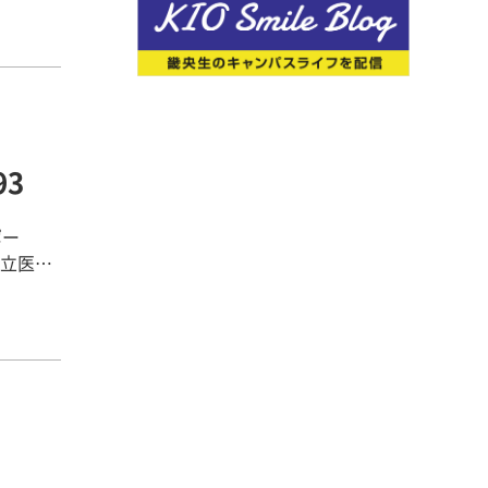
した。時
た。でも
番自分
書や、自
 【キャ
なフィッ
た。面接
ター！何
どの従業
教えてい
変お世話
らで
た、小論
サポート
ことが大
心感があ
余裕をも
論文はテ
3
目指して
ました。
切だと思
な商品を
います。
を手に入
なくて
ポー
々に相談
れを１つ
。そし
るように
送れるよ
めた環境
フィット
由として
きたいと
ことで自
できたく
切だと思
した。
由として
つずつ成
ため常に
頑張りま
ていて
かと考え
っていま