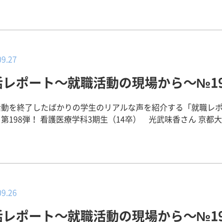
きました。先生方は患者さんに対してはもちろんのこと、実習
にも、本当に丁寧で優しく、熱心に指導してくれました。リハ
気や患者さんの一生懸命にリハビリに取り組んでいる姿を見て
環境で働くことができればいいなと感じました。しかし、理学
臨床に出るにあたって、初期の段階で術前術後、リスク管理等
09.27
いう思いが強くあったため、同法人の急性期病院と決めました
活レポート～就職活動の現場から～№19
性期・回復期・老健・デイケア・訪問リハなど幅広い領域があ
保育園が設置されていることも魅力でした。 【就職活動を振り返っ
たこと、学んだことなど）】 苦労したこと：実習を経験すれば、
活動を終了したばかりの学生のリアルな声を紹介する「就職レ
のしたい分野や行きたい病院のが決まるかなと考えていました
第198弾！ 看護医療学科3期生（14卒） 光武味香さん 京都大学医学
っても決めることができませんでした。履歴書の文章、面接の
病院に決めた理由】 私は、将来がんの患者さんに
たポイント】 他施設に比べ１日の担当数が
る看護師になりたいと思っています。私が選んだ病院は、がん
いこと、法人理念のこと、この法人で働きたいという思いをＰ
ムや、がんの認定看護師・専門看護師・認定看護師がおられ、
んにとってサポートがしっかりしている環境にあります。また
んには、履歴書の添削や面接練習で大変お世話になりました。
の理由として、マングローブ型キャリアパスという教育制度を
良いところ、悪いところをはっきり言ってくれました。悪いと
、自分の可能性を広げながら看護師として成長することができ
09.26
、本番ではそのおかげで心に余裕をもって行うことができました
ることです。この二つの理由から、自分がなりたい看護師像だ
らしさ”を十分にアピールできるのも、就職サポートが手厚いか
活レポート～就職活動の現場から～№19
ほかの可能性も考えながら成長できるのではないかと考えたか