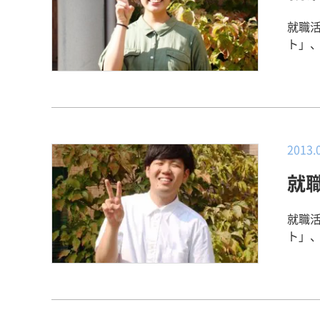
思います。 【後輩へのアドバイス・メッ
【就職活動を振り返って】 私は、自分が将来どのような看護師になりたい
の過ごし方など）】 
のか
就職
自分
た。
ト」、
見学
不安
テーション病院 勤
でし
なっ
習の
離が
師と
身体
では
この病
病院を見
る現
2013.
ト】 病院合同説明会や病院見学、インターンシップに参加し、積極的に質問
が決め手でした。 【就
など
就
ど）】 長期実習で自宅から自転車で２０分程度の病院に行ってい
きと
ら、
が本
病院
就職
した。 【キャリアセンターと就職サポートについて】 キャリア
るの
ト」、
は、
りた
千里病院 勤務 【その病院
すぐ
を受験す
護師
こと
ト】 ・常に笑顔でいること ・「人」が好きなこと ・学生生活で行ったボラ
例を
して
ンティア活動 【キャリアセンター
患者
自信を持
面接