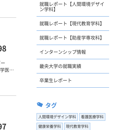
就職レポート【人間環境デザイ
生である
ン学科】
ビリ室の
、このよ
就職レポート【現代教育学科】
療法士に
を学びた
就職レポート【助産学専攻科】
。法人で
8
ること
インターンシップ情報
ポー
畿央大学の就職実績
が実習が
練習も苦
卒業生レポート
サポート
Ｒしまし
がんの患
、もうひ
面接練習
導入して
タグ
ころは練
る環境下
。”畿
人間環境デザイン学科
看護医療学科
けでな
らだと
7
らです。
健康栄養学科
現代教育学科