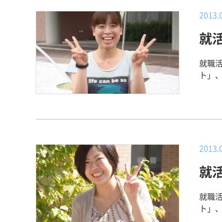
した
んの
った
の救
2013.
護師
りました。 右も左もわからない状態で、
ホス
考え
えわ
就
識、
えるような看
アップ
もと看護
と、
人面
て】 就職先を決めるにあたって、勤務地、一人暮らしができるなどの条件を
就職
度に
かっ
自分
ト」、
とを
って本番に臨
病院
ムラ 勤務 【その企業に決めた理由】
持っ
職活動の
6、
会で
ん。
活動
に希
方々
で、
んと
だけ
な働
えを
た。 
想の理
考え
らな
2013.
活で
うい
自分
ラブ
【就職活動で
就
ら周
いい
シッ
なが
た。
するこ
就職
だの
ちに
ト」、
けました。 【キャリアセンターと就職サ
まし
サンス 勤務 【その企業に