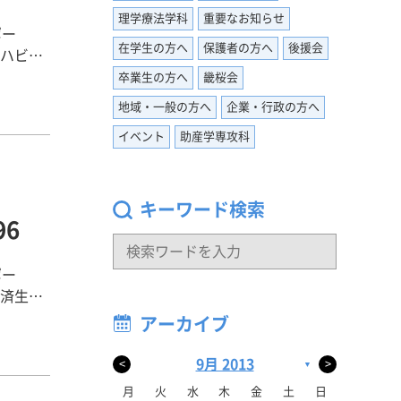
理学療法学科
重要なお知らせ
いまし
ポー
す。でも
在学生の方へ
保護者の方へ
後援会
な焦りと
ると思い
りません
卒業生の方へ
畿桜会
授業や実
の心の距
地域・一般の方へ
企業・行政の方へ
分が看護
やる気、
なったの
イベント
助産学専攻科
があり、
と思える
ていた事
キーワード検索
、はきは
6
す。自分
を頂いた
が大切で
住んでい
ポー
自分がや
があれば
いた病院
アーカイブ
っている
様々な症
サポート
けでなく
9月 2013
<
>
▼
かげで、
を選びま
月
火
水
木
金
土
日
ていなか