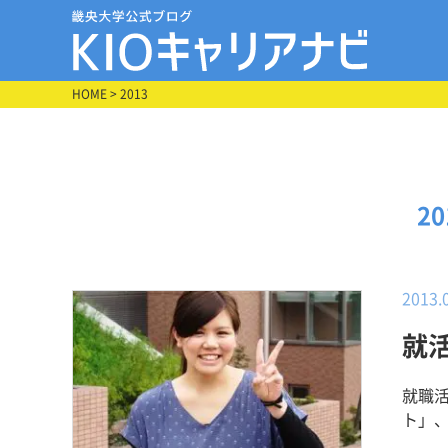
HOME
> 2013
2
2013.
就
就職
ト」、
【その病院施設に決めた理由】 同じ法人内の病院で２か月間実習させてい