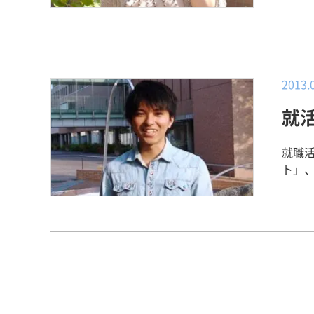
類提
した
学ん
間が
何よ
らし
己P
リア
トネ
の練
もな
員の
ただ
にな
す。 【就職活動を振り返って】 最初は食品メーカーを中心にエントリーな
2013.
文は
して
どを
切だ
ったから
就
って
ーマ
就職
いた
内定
いま
どこ
就職
ありがと
れて
も、
ト」、
識・
して
でも多く
大学附属病院 勤務 
て、
頑張
と】 アルバイトでの経験と、お土産物開発プロジェクトなどの学校でのこと
りた
うに支援
を中
があ
病院
ネス
は、
ころ
分が
さん
いま
【キャリ
は、
し遂
いた
新し
しょ
も、
たからです。 【就職活動を振り返