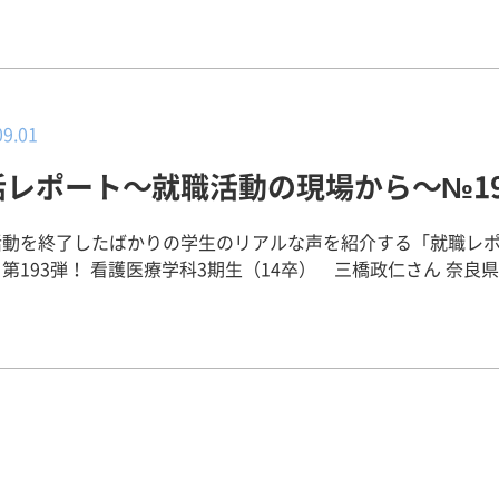
の締め切りが間近に迫ったころにキャリアセンターを利用しま
。サービス業なのでお客様を大切に考えて働くことを伝えまし
だ知識も含めて自分の色を出して働けると思ったのと、面接で1
あまりなかったのですが、担当の谷口さんは迅速な対応で履歴
り面接では「笑顔」と「大きな声で話す」ことを意識しました。
さをアピールできたと思ったからです。また、同業他社の様々
R文の添削をしていただき無事に書類を提出することが出来まし
センターと就職サポートについて】 困ったときはキャリアセン
スクラブの店舗見学をしたなかでも、アルバイトの方も含め、
習では入退場の仕方、面接官との受け答えの仕方など具体的に
くてもキャリアセンター！（笑）というぐらい西川さんには大
方にも笑顔で挨拶をしていただき、雰囲気も1番良いと感じたか
き、本番では緊張や不安なく挑むことができたと思います。ま
りました。面接対策やES添削、心配事の相談など何から何まで
09.01
大変苦手だったのですが、谷口さんからは自分の看護観を持つ
くださいました。キャリアに行ったらなんとかなる！という安
していたのでESが大変でした。自己分析は早めにしておくと、
と教えていただき、自分の看護観を文章にしました。試験の小
、就職活動を頑張ることができました。 【後輩へのアドバイス】
活レポート～就職活動の現場から～№19
取り組めるのではないかなと感じます。また、食品メーカーを
が少し違いましたが、自分の看護観とつなげて書くことができ
活動は情報が第一だと思います。周りの人に情報を聞くのも大
ときは、スーパーで食料品売り場に行き、商品をみてどのよう
を頂けたのも谷口さんの協力と励ましがあったからだと感じて
すが、実際に説明会などに参加して自分の目で見て正しい情報
のメーカーが作っているかをチェックしたりしました。大手で
活動を終了したばかりの学生のリアルな声を紹介する「就職レ
うございます！！ 【将来の夢、目標】 救急医療について十分な知
ください！分からないことがあったら、キャリアセンターの方
魅力のある商品を作っているメーカーはたくさんあります。そ
第193弾！ 看護医療学科3期生（14卒） 三橋政仁さん 奈良県立医科
技術を学び、人の命に寄り添える看護師になりたいと思います
ください。大変だとは思いますが、納得のいく就職活動ができ
知るために自分から動くようにしました。 【就職活動でPRしたこ
【その病院に決めた理由】 私は将来、認定看護師にな
人と人との結びつきを大切にし、その人がその人らしい生活を
ってください！
いと考えており、認定看護師になるための助成制度の有無を含
できる看護師にもなりたいと思います。 【後輩へのメッセージ】
心に話しました。もちろん話す内容も大事だとは思いますが、
るのかなどをみてどの病院にするのかを決めました。ほかの理
は数多くあるので病院の理念や設備、自分の看護観をもとに行
などサービス業での面接は、特に笑顔で明るくハキハキと話す
大学病院では診療科も多くあるため様々な患者と関わることが
を模索してください。その上で実習での学びや感じたことが大
実際に働いたときの姿をイメージしてもらえるように心掛けま
の経験ができるのではないかと考えたからです。もう一つの理
す。４回生は実習や卒業研究と忙しい時期ではありますが、一
アセンターと就職サポートについて】 ESや履歴書の添削をして頂
大学病院では様々な職種の数多くのスタッフが働いておられる
げていくことで達成感や喜びにつながると思います。諦めずに
り、些細なことでも質問しに行きました。他大学の友人と話し
い刺激を受けることができ看護師として成長できるのではない
う！！
ここまで丁寧に就職活動のマナーなどを教えてもらえないと言
って】 私は８月ごろまで希望の病院をひ