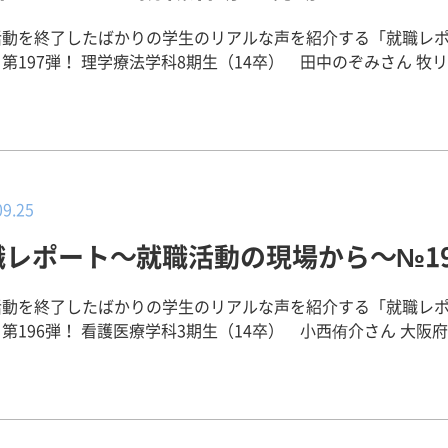
セージ（就職活動のこと、学生生活
周囲と就職先について色々な話しをしていると、本当に
曖昧だったため、７月後半まで病院を決める事ができず迷って
活動を終了したばかりの学生のリアルな声を紹介する「就職レ
がしたいのは何なのか、が分からなくなることもあると思いま
周りが内定を決める中、自分が病院を決められないことに大き
第197弾！ 理学療法学科8期生（14卒） 田中のぞみさん 牧リハビリ
にいき、施設間を比べると自分の行きたいと思う病院が見つか
がありました。しかし、今思えばあの悩んだ時間は無駄ではあ
務 【その病院施設に決めた理由】 評価実習でお世話に
ます。頑張ってください(^^)
た。自分を見つめ直すいいキッカケです。この期間を使って、
た病院です。病院全体の雰囲気が明るく、セラピストと患者様
ことを思い出し、もう一度自分の看護師像を見直すことで、自
近いように思い、魅力を感じました。私には、患者様の不安や
してどのように働きたいのか、より現実的に考えられるように
機能などすべてを引き出せる理学療法士になりたいという目標
ないかと感じています。その取り組みが、自分がより行きたい
院では目標が実現できるのではないかと思い志望しました。 働いてい
つけ出すことにつながると思います。 【就職活動でPRしたポイン
在１年目の先輩にお話を聞いた際「毎日楽しい!」とおっしゃっ
09.25
職活動を振り返って（苦労したこと、学んだことな
を行ってアピールをしました。面接では、目をしっかりと見て
職レポート～就職活動の現場から～№19
たことか
笑顔でしゃべることで好印象を持っていただけたように感じま
それくらい自宅から近い病院がいいという気持ちがあり、内定
当にこの病院に来たいんだということを態度や姿勢で示すこと
は自宅から１時間程度かかるので迷いました。また大阪市内に
活動を終了したばかりの学生のリアルな声を紹介する「就職レ
センター
で病院がたくさんあり迷いました。しかし、見学にいくことで
第196弾！ 看護医療学科3期生（14卒） 小西侑介さん 大阪府済生会
とっても入りやすい空気！なにか不安なこと、分からないこと
いことや大切にしたいことが具体的になり、最初から希望して
に決めた理由】 私は患者さんの命に寄り添う看
に伺いました。スタッフさんはとっても話しやすく、病院に迷
ることを決まることができました。 【就職活動でPRしたポイン
になることを目標にしています。救急看護に携ることによって
、履歴書の書き方、面接の内容など、悩んでいることはすべて
学び、知識や技術を身につけ救急の第一線でインホスピタルだ
くださいました。とても良くしてくれるキャリアセンターのお
と就職サポートについて】 履歴書添削や
さんの命を左右するプレホスピタルの活動を学びたい考え病院
って就職活動を行うことができました！ 【将来の夢】 上記で、が
練習の中で、「私」を客観的に評価してくれ、自分でも気づい