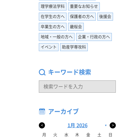
 実
理学療法学科
重要なお知らせ
学につい
在学生の方へ
保護者の方へ
後援会
。 相
の言葉に
卒業生の方へ
畿桜会
地域・一般の方へ
企業・行政の方へ
イベント
助産学専攻科
動に向け
キーワード検索
アーカイブ
1月 2026
<
>
▼
月
火
水
木
金
土
日