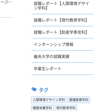
メージす
就職レポート【人間環境デザイ
ン学科】
ていき
生も多い
就職レポート【現代教育学科】
び付けて
就職レポート【助産学専攻科】
インターンシップ情報
」に取り
え方の違
畿央大学の就職実績
観と照ら
卒業生レポート
ること
タグ
らうこと
・相談
人間環境デザイン学科
看護医療学科
健康栄養学科
現代教育学科
動にも精