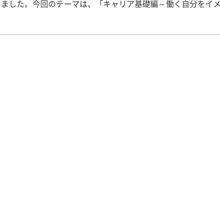
しました。今回のテーマは、「キャリア基礎編～働く自分をイ
回生の2月から病院や施設での臨床実習が
ートし、4回生になると実習と並行して就職活動も徐々に始まっ
。現時点ではまだ「働く自分」を具体的にイメージしづらい学
、これからは実習を経験しながら、学生生活と将来の進路を結
時期となります。 そこで今回は、就職活動の第一歩として、
を目的に本ガイダンスを実施しました。 ・実習と就職活動、進路を
の価値観や考えを整理すること ガイダンスで
仕事に対する自身の価値観を可視化するため、「価値観ワーク
ました。それぞれが考えた内容を共有することで、他者との考
となりました。 また理学療法士が働く現場の特徴や、情報収
方法、確認すべきポイントについても学びました。自身の価値
わせながら、「どのような情報を知る必要があるのか」を考え
職活動に向けた良いウォーミングアップとなりました。 ガイダンス
、「卒業生フリートーク」を実施。 在学生が抱える実習や就職活動
不安を少しでも解消し、進路を考えるうえでのヒントを得ても
的に、卒後1～2年目の卒業生4名にご協力いただき、自由に質問
て行いました。 卒業生は、それぞれ多様な医療機関で勤務し
るほか、研究活動に励んでいたり、病院勤務と並行して外部活