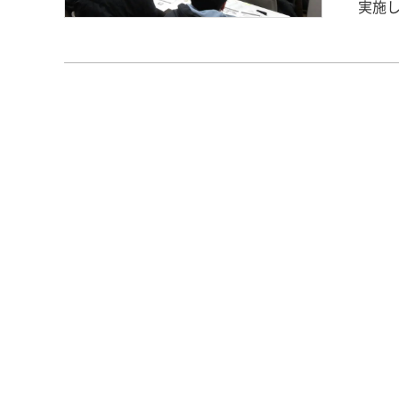
実施
る～」です。 理学療法学科では３
スタ
ます
なか
考える重要な
次の2点
結び付けること ・自分自身
は、
組み
いに気づく機会
集の
し合
で、就
の後には
への
を目
できる機会とし
てい