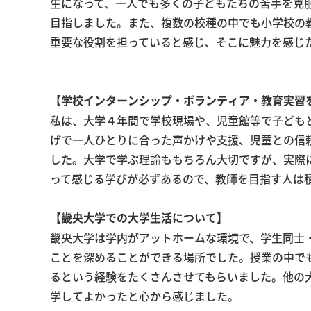
生になって、一人でも多くの子どもたちの苦手を克
目指しました。また、複数の校種の中でも小学校の
重要な役割を担っていると感じ、そこに魅力を感じ
【学校インターンシップ・ボランティア・教育実習
私は、大学４年間で学校現場や、児童館等で子ども
げで一人ひとりに合った声かけや支援、児童との信
した。大学で学ぶ理論ももちろん大切ですが、実際
って感じる学びが必ずあるので、教師を目指す人は
【畿央大学での大学生活について】
畿央大学は学内がアットホームな環境で、学生同士
ことを深めることができる場所でした。授業の中で
るという経験をたくさんさせてもらいました。他の
学してよかったと心から感じました。