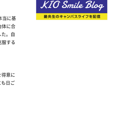
本当に基
治体に合
した。自
克服する
を得意に
にも日ご