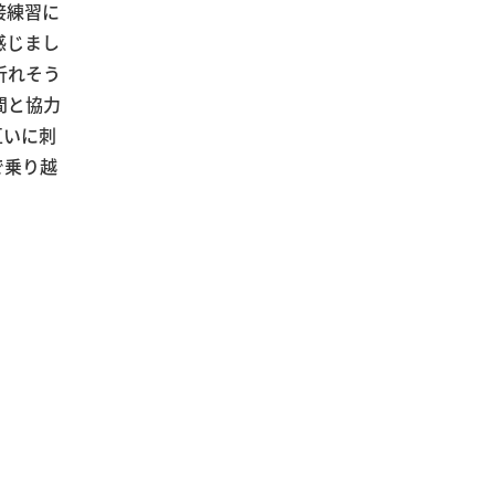
接練習に
感じまし
折れそう
間と協力
互いに刺
で乗り越