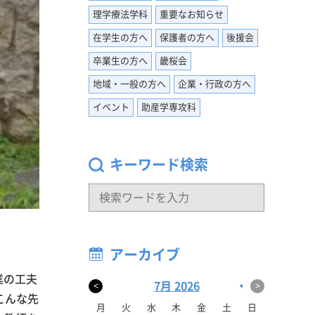
理学療法学科
重要なお知らせ
在学生の方へ
保護者の方へ
後援会
卒業生の方へ
畿桜会
地域・一般の方へ
企業・行政の方へ
イベント
助産学専攻科
キーワード検索
アーカイブ
業の工夫
7月 2026
<
>
▼
こんな先
月
火
水
木
金
土
日