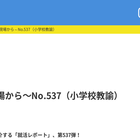
場から～No.537（小学校教諭）
から～No.537（小学校教諭）
する「就活レポート」、第537弾！