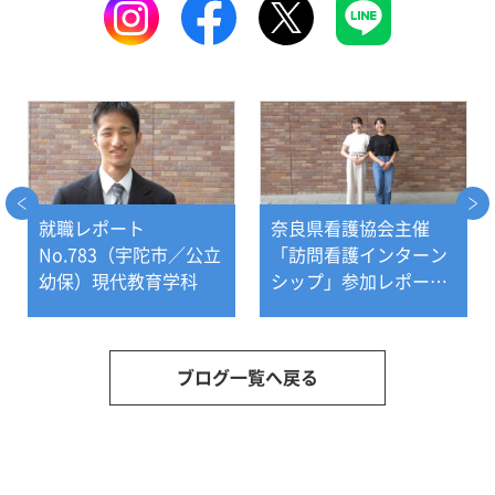
就職レポート
奈良県看護協会主催
No.783（宇陀市／公立
「訪問看護インターン
幼保）現代教育学科
シップ」参加レポー
ト！②～看護医療学科
ブログ一覧へ戻る