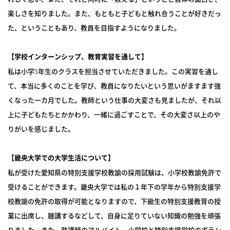
楽しさを知りました。また、もともと子どもと触れ合うことが好きだっ
た、ということもあり、教員を目指すようになりました。
【
学校インターンシップ、教育実習を通して
】
私は小学
年生のクラスを担当させていただきました。この実習を通し
5
て、本当に多くのことを学び、教員になりたいという思いがますます強
くなった一カ月でした。教師という仕事の大変さも見ましたが、それ以
上に子どもたちとかかわり、一緒に過ごすことで、その大変さ以上のや
りがいを感じました。
【
畿央大学での大学生活について
】
私が受けた愛知県の特別支援学校教諭の採用試験は、小学校教諭免許で
受けることができます。畿央大学では私の１年下の学年から特別支援学
校教諭の免許の取得が可能となりますので、下級生の特別支援教育の授
業に出席し、聴講するなどして、自身に足りていない知識の勉強を頑張
りました。また、塾講師のアルバイト、小学校と特別支援学校のボラン