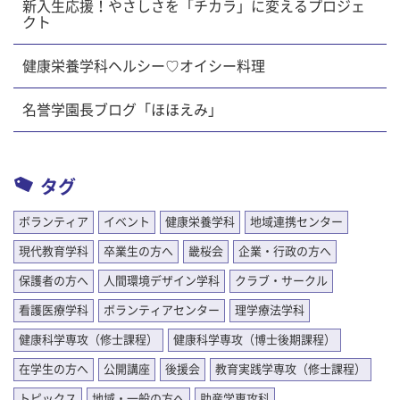
新入生応援！やさしさを「チカラ」に変えるプロジェ
クト
健康栄養学科ヘルシー♡オイシー料理
名誉学園長ブログ「ほほえみ」
タグ
ボランティア
イベント
健康栄養学科
地域連携センター
現代教育学科
卒業生の方へ
畿桜会
企業・行政の方へ
保護者の方へ
人間環境デザイン学科
クラブ・サークル
看護医療学科
ボランティアセンター
理学療法学科
健康科学専攻（修士課程）
健康科学専攻（博士後期課程）
在学生の方へ
公開講座
後援会
教育実践学専攻（修士課程）
トピックス
地域・一般の方へ
助産学専攻科