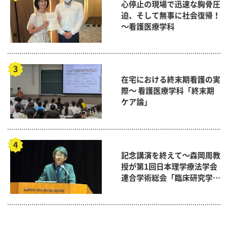
心停止の現場で迅速な胸骨圧
迫、そして無事に社会復帰！
～看護医療学科
在宅における終末期看護の実
際～ 看護医療学科「終末期
ケア論」
記念講演を終えて～森岡周教
授が第1回日本理学療法学会
連合学術総会「臨床研究学術
賞」に