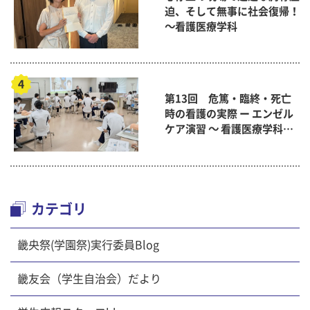
迫、そして無事に社会復帰！
～看護医療学科
第13回 危篤・臨終・死亡
時の看護の実際 ー エンゼル
ケア演習 ～ 看護医療学科
「終末期ケア論」
カテゴリ
畿央祭(学園祭)実行委員Blog
畿友会（学生自治会）だより