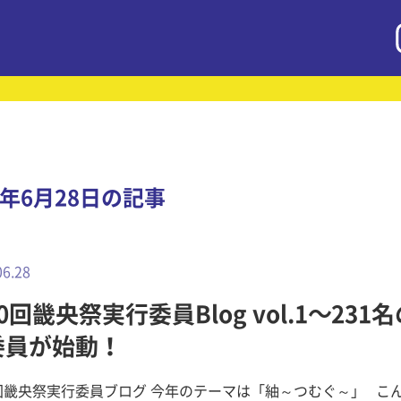
2年6月28日の記事
06.28
0回畿央祭実行委員Blog vol.1～231
委員が始動！
回畿央祭実行委員ブログ 今年のテーマは「紬～つむぐ～」 こんにち