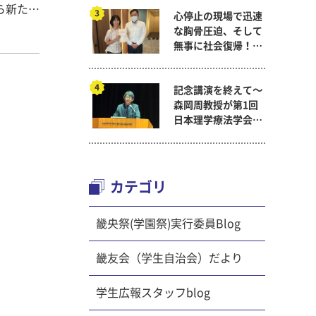
ら新たに
心停止の現場で迅速
すること
な胸骨圧迫、そして
無事に社会復帰！～
看護医療学科
記念講演を終えて～
このテー
森岡周教授が第1回
日本理学療法学会連
合学術総会「臨床研
委員が
究学術賞」に
カテゴリ
インで
畿央祭(学園祭)実行委員Blog
年も参加
畿友会（学生自治会）だより
ろしくお
学生広報スタッフblog