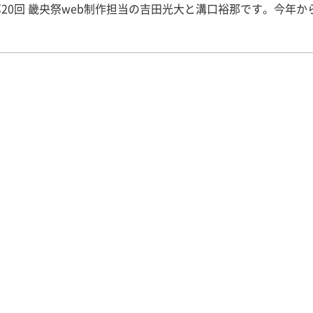
20回 畿央祭web制作担当の吉田光大と溝口裕那です。今年か
制作担当ができ、主に畿央祭Blogや畿央祭ホームページを担当
2年度の畿央祭Blogがスタートしますが、その
第１弾が今回のブログです！ 第20回 畿央祭のテーマは “紬 ～つ
とりが畿央祭でたくさんの人と繋がり、糸をつ
ようにして人と人との輪を広げてほしいという願いを込めて、
今年は300人を超える応募があり、泣く泣く抽選を行
14名の実行委員が集まりました。 そして6月15日（水）の畿央祭
委員「全体会議」で初顔合わせを行いました！総勢231名の実行
上げていきます！！ ▼幹部17名が1人ずつ自己紹介をしまし
ですね。 気になる開催日程ですが、今年度は10月22日
）、23日（日）の2日間で行います。また対面企画と一部オンラ
決定いたしました！（6月15日時点） 新型コロナウイルス感染症の
は徐々に落ち着いてはきましたが、感染リスク回避のため、今
して開催させていただく予定です。 今年度の畿央祭では、実行委
をはじめとする幹部17名を中心に畿央祭を作っていきます！よ
回畿央祭実行委員web制作担当 現代教育学科2回生
 昨年度の様子はコチラ↓ 【プレイバック畿央祭
1】フォトレポートを掲載しました。