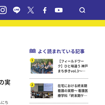
よく読まれている記事
【フィールドワー
ク】ひと味違う 神戸
まち歩きvol.3～現
代教育学科岡田ゼミ
名の実
在宅における終末期
看護の実際～ 看護医
療学科「終末期ケア
論」