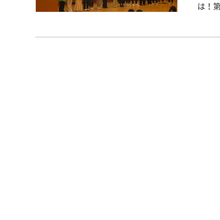
は！第
web
になりました。 本日から202
記念すべき
むぐ～”です。 みんな一人ひ
むぐ
マに決定しました。 
った結果2
実行
畿央祭を作り
た！皆さんいい顔
（土
の開催が
猛威
者を限定
員長
願いいたします。 第20
溝口裕那・吉田光大
202