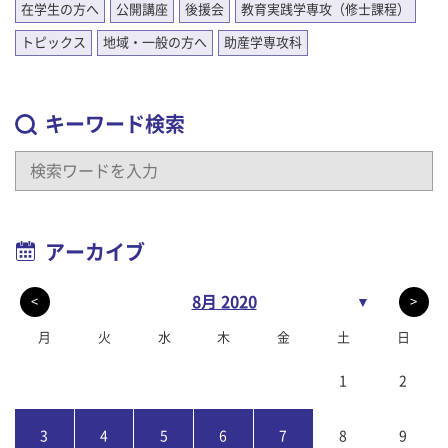
在学生の方へ
公開講座
後援会
教育実践学専攻（修士課程）
トピックス
地域・一般の方へ
助産学専攻科
キーワード検索
アーカイブ
8月 2020
▼
<
>
月
火
水
木
金
土
日
1
2
3
4
5
6
7
8
9