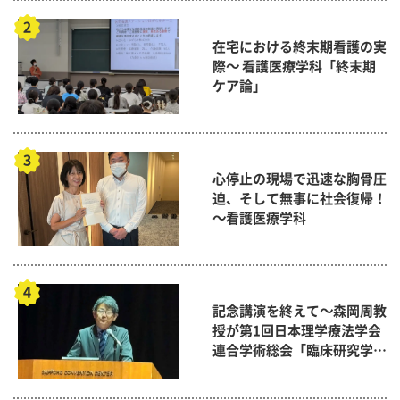
在宅における終末期看護の実
際～ 看護医療学科「終末期
ケア論」
心停止の現場で迅速な胸骨圧
迫、そして無事に社会復帰！
～看護医療学科
記念講演を終えて～森岡周教
授が第1回日本理学療法学会
連合学術総会「臨床研究学術
賞」に