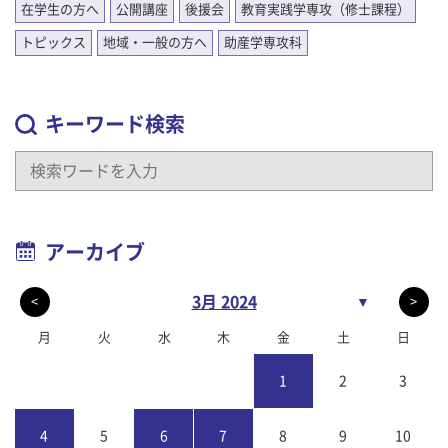
在学生の方へ
公開講座
後援会
教育実践学専攻（修士課程）
トピックス
地域・一般の方へ
助産学専攻科
キーワード検索
アーカイブ
3月 2024
▼
<
>
月
火
水
木
金
土
日
1
2
3
4
5
6
7
8
9
10