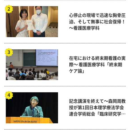
心停止の現場で迅速な胸骨圧
迫、そして無事に社会復帰！
～看護医療学科
在宅における終末期看護の実
際～ 看護医療学科「終末期
ケア論」
記念講演を終えて～森岡周教
授が第1回日本理学療法学会
連合学術総会「臨床研究学術
賞」に