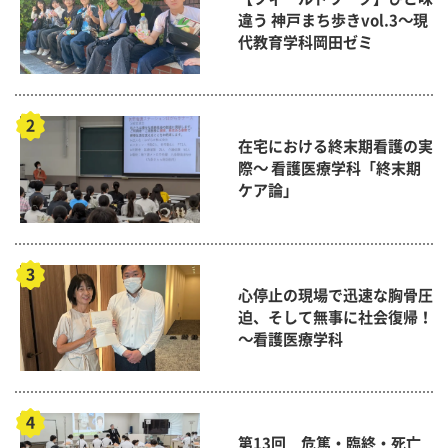
違う 神戸まち歩きvol.3～現
代教育学科岡田ゼミ
在宅における終末期看護の実
際～ 看護医療学科「終末期
ケア論」
心停止の現場で迅速な胸骨圧
迫、そして無事に社会復帰！
～看護医療学科
第13回 危篤・臨終・死亡