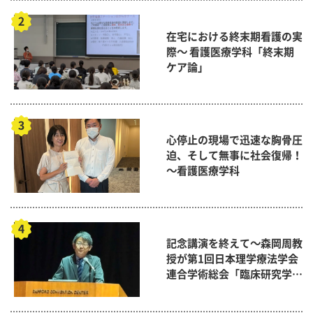
在宅における終末期看護の実
際～ 看護医療学科「終末期
ケア論」
心停止の現場で迅速な胸骨圧
迫、そして無事に社会復帰！
～看護医療学科
記念講演を終えて～森岡周教
授が第1回日本理学療法学会
連合学術総会「臨床研究学術
賞」に