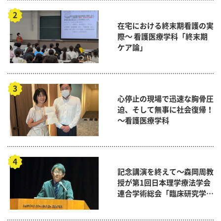
在宅における終末期看護の実
際～ 看護医療学科「終末期
ケア論」
心停止の現場で迅速な胸骨圧
迫、そして無事に社会復帰！
～看護医療学科
記念講演を終えて～森岡周教
授が第1回日本理学療法学会
連合学術総会「臨床研究学術
賞」に