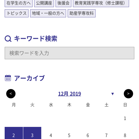
在学生の方へ
公開講座
後援会
教育実践学専攻（修士課程）
トピックス
地域・一般の方へ
助産学専攻科
キーワード検索
アーカイブ
12月 2019
▼
<
>
月
火
水
木
金
土
日
1
2
3
4
5
6
7
8