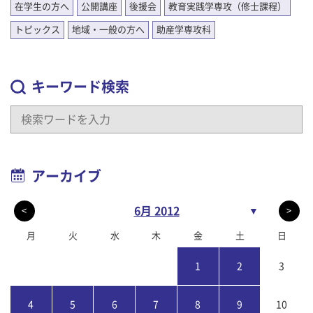
在学生の方へ
公開講座
後援会
教育実践学専攻（修士課程）
トピックス
地域・一般の方へ
助産学専攻科
キーワード検索
アーカイブ
6月 2012
▼
<
>
月
火
水
木
金
土
日
1
2
3
4
5
6
7
8
9
10