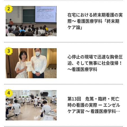
在宅における終末期看護の実
際～ 看護医療学科「終末期
ケア論」
心停止の現場で迅速な胸骨圧
迫、そして無事に社会復帰！
～看護医療学科
第13回 危篤・臨終・死亡
時の看護の実際 ー エンゼル
ケア演習 ～ 看護医療学科
「終末期ケア論」