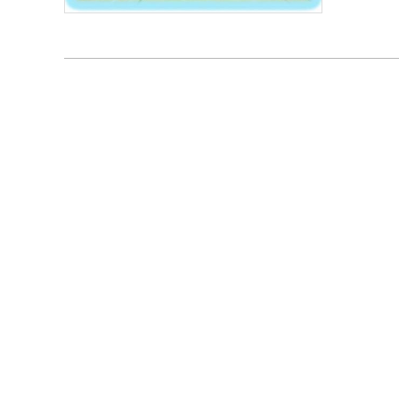
が自ら
において開催しま
学校
した
天体
われ
まし
面で
ので