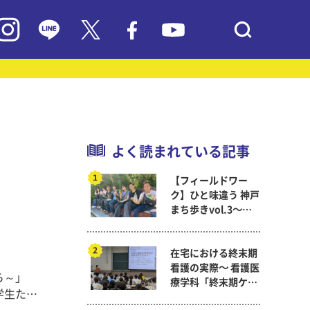
よく読まれている記事
【フィールドワー
ク】ひと味違う 神戸
まち歩きvol.3～現
代教育学科岡田ゼミ
在宅における終末期
看護の実際～ 看護医
ら～」
療学科「終末期ケア
学生たち
論」