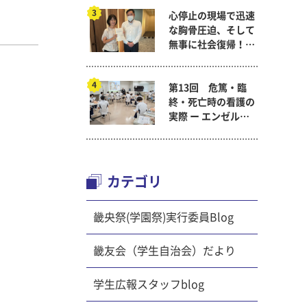
）、本学
心停止の現場で迅速
な胸骨圧迫、そして
を対象と
無事に社会復帰！～
ラフト、
看護医療学科
彩』が行
とが出来
第13回 危篤・臨
画・運営
終・死亡時の看護の
合うこと
実際 ー エンゼルケ
ア演習 ～ 看護医療
学科「終末期ケア
論」
カテゴリ
畿央祭(学園祭)実行委員Blog
畿友会（学生自治会）だより
学生広報スタッフblog