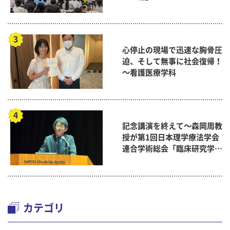
心停止の現場で迅速な胸骨圧
迫、そして無事に社会復帰！
～看護医療学科
記念講演を終えて～森岡周教
授が第1回日本理学療法学会
連合学術総会「臨床研究学術
賞」に
カテゴリ