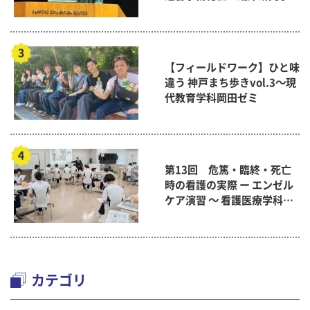
賞」に
【フィールドワーク】ひと味
違う 神戸まち歩きvol.3～現
代教育学科岡田ゼミ
第13回 危篤・臨終・死亡
時の看護の実際 ー エンゼル
ケア演習 ～ 看護医療学科
「終末期ケア論」
カテゴリ