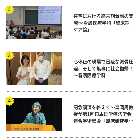
在宅における終末期看護の実
際～ 看護医療学科「終末期
ケア論」
心停止の現場で迅速な胸骨圧
迫、そして無事に社会復帰！
～看護医療学科
記念講演を終えて～森岡周教
授が第1回日本理学療法学会
連合学術総会「臨床研究学術
賞」に