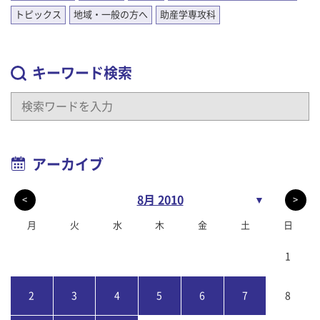
トピックス
地域・一般の方へ
助産学専攻科
キーワード検索
アーカイブ
8月 2010
▼
<
>
月
火
水
木
金
土
日
1
2
3
4
5
6
7
8