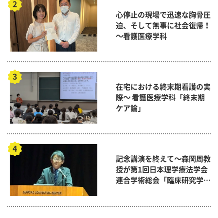
心停止の現場で迅速な胸骨圧
迫、そして無事に社会復帰！
～看護医療学科
在宅における終末期看護の実
際～ 看護医療学科「終末期
ケア論」
記念講演を終えて～森岡周教
授が第1回日本理学療法学会
連合学術総会「臨床研究学術
賞」に